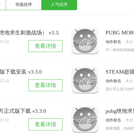
序
等级排序
人气排序
（绝地求生刺激战场） v3.3.
PUBG MO
7-12
动作射击
大小
查看详情
不一样的吃鸡体
载安装 v3.3.0
STEAM超级
7-12
动作射击
大小
查看详情
进行手心冒汗的P
方正式版下载 v3.3.0
pubg绝地
7-12
动作射击
大小
查看详情
探索地图，自由