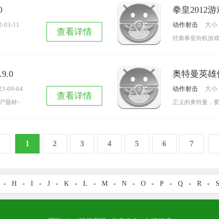
0
拳皇2012游
-03-11
动作射击
大小
查看详情
经典拳皇街机游
强！
9.0
奥特曼英雄传
-09-04
动作射击
大小
查看详情
尸题材~
正义的奥特曼，
1
2
3
4
5
6
7
-
H
-
I
-
J
-
K
-
L
-
M
-
N
-
O
-
P
-
Q
-
R
-