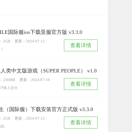
BILE国际服ios下载亚服官方版 v3.3.0
：2GB
更新：2024-07-12
查看详情
验！
人类中文版游戏（SUPER PEOPLE） v1.0
：256MB
更新：2024-07-16
查看详情
VP多人交火
求生（国际服）下载安装官方正式版 v3.3.0
：2GB
更新：2024-07-12
查看详情
吃鸡。