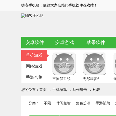
嗨客手机站：值得大家信赖的手机软件游戏站！
安卓软件
安卓游戏
苹果软件
单机游戏
网络游戏
手游合集
王国保卫战5联盟游戏
无尽噩梦6捕盗行纪内置MOD作弊菜单
您的位置：
首页
→
手机游戏
→
动作射击
→ 列表
分类：
不限
休闲益智
角色扮演
手游辅助
文字修真传免广告