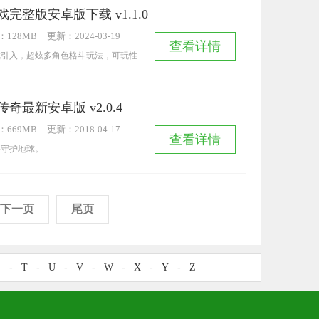
戏完整版安卓版下载 v1.1.0
：128MB
更新：2024-03-19
查看详情
戏引入，超炫多角色格斗玩法，可玩性
奇最新安卓版 v2.0.4
：669MB
更新：2018-04-17
查看详情
要守护地球。
下一页
尾页
S
-
T
-
U
-
V
-
W
-
X
-
Y
-
Z