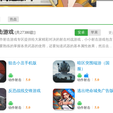
热血
击游戏
[共27380款]
安卓
苹果
更
作射击游戏专区提供给大家精彩对决的射击对战游戏，小小射击游戏包含
要熟练的掌握各类武器的使用，还要知道武器的基本属性效果，然后去...
狙击小丑手机版
暗区突围端游（国
服）
5.0
5.0
动作射击
动作射击
反恐战线交锋游戏
逃出绝命城免广告
5.0
5.0
动作射击
动作射击