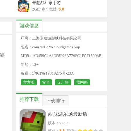
奇葩战斗家手游
5.0
2GB
/ 赛车竞技 /
游戏信息
厂商：上海米哈游影铁科技有限公司
包名：com.miHoYo.cloudgames.Nap
能
MD5：AD459C1A8DF8F92A779FC1FCF16008B
C
年龄：12+
备案：沪ICP备19018275号-23A
官方版
安全
无广告
需网络
推荐下载
下载排行
甜瓜游乐场最新版
版本：v23.5
8.3
评分：
星级：