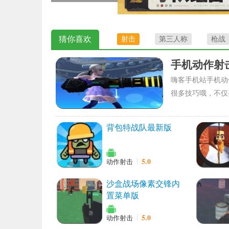
猜你喜欢
射击
第三人称
枪战
手机动作射
嗨客手机站手机动
很多技巧哦，不仅
背包特战队最新版
5.0
动作射击
沙盒战场像素交锋内
置菜单版
5.0
动作射击