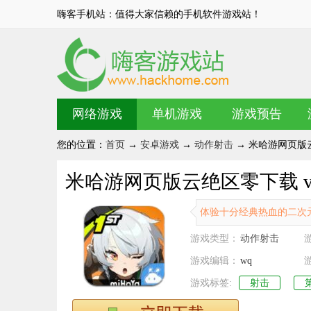
嗨客手机站：值得大家信赖的手机软件游戏站！
网络游戏
单机游戏
游戏预告
您的位置：
首页
→
安卓游戏
→
动作射击
→ 米哈游网页版云绝
米哈游网页版云绝区零下载 v2.
体验十分经典热血的二次
游戏类型：
动作射击
游戏编辑：
wq
游戏标签:
射击