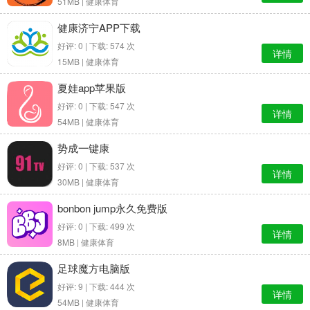
51MB |
健康体育
健康济宁APP下载
好评: 0 | 下载: 574 次
详情
15MB |
健康体育
夏娃app苹果版
好评: 0 | 下载: 547 次
详情
54MB |
健康体育
势成一键康
好评: 0 | 下载: 537 次
详情
30MB |
健康体育
bonbon jump永久免费版
好评: 0 | 下载: 499 次
详情
8MB |
健康体育
足球魔方电脑版
好评: 9 | 下载: 444 次
详情
54MB |
健康体育