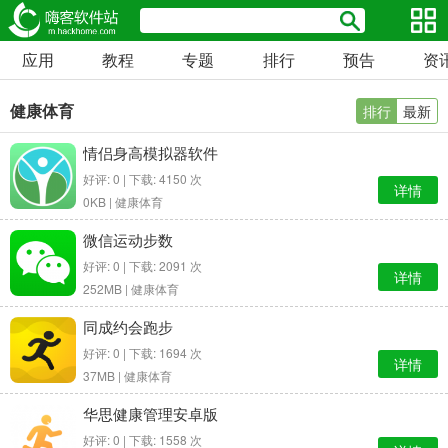
应用
教程
专题
排行
预告
资
健康体育
排行
最新
情侣身高模拟器软件
好评: 0 | 下载: 4150 次
详情
0KB |
健康体育
微信运动步数
好评: 0 | 下载: 2091 次
详情
252MB |
健康体育
同成约会跑步
好评: 0 | 下载: 1694 次
详情
37MB |
健康体育
华思健康管理安卓版
好评: 0 | 下载: 1558 次