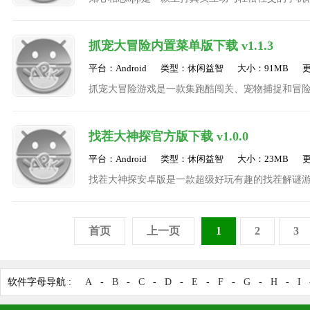
验。平台采用严格的真人认证机制，确保每位用户
抓宠大冒险内置菜单版下载 v1.1.3
平台：Android
类型：休闲益智
大小：91MB
更
抓宠大冒险游戏是一款集跑酷闯关、宠物捕捉和冒
神奇宠物的捕捉与养成，为玩家提供了一场充满挑
找茬大神探官方版下载 v1.0.0
平台：Android
类型：休闲益智
大小：23MB
更
找茬大神探安卓版是一款超级好玩有趣的找茬解谜游
的市场定位，这款游戏不仅适合喜欢解谜和找茬的
首页
上一页
1
2
3
软件字母导航 :
A
-
B
-
C
-
D
-
E
-
F
-
G
-
H
-
I