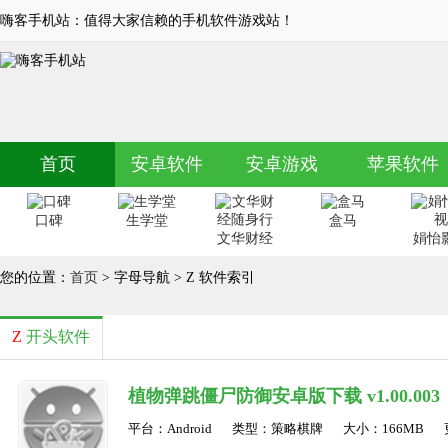
嗨客手机站：值得大家信赖的手机软件游戏站！
首页
安卓软件
安卓游戏
苹果软件
口碑
生学堂
盒马
文华财经
娟怡
随身行
您的位置：
首页
> 字母导航 > Z 软件索引
Z
开头软件
植物弹跳僵尸防御安卓版下载 v1.00.003
平台：Android
类型：策略棋牌
大小：166MB