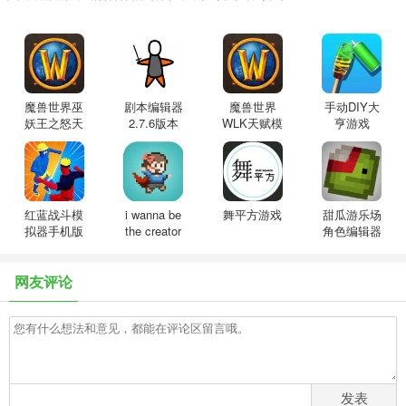
魔兽世界巫
剧本编辑器
魔兽世界
手动DIY大
妖王之怒天
2.7.6版本
WLK天赋模
亨游戏
赋模拟器
拟器3.35dkt
APP
手机版
红蓝战斗模
i wanna be
舞平方游戏
甜瓜游乐场
拟器手机版
the creator
角色编辑器
ios
网友评论
发表