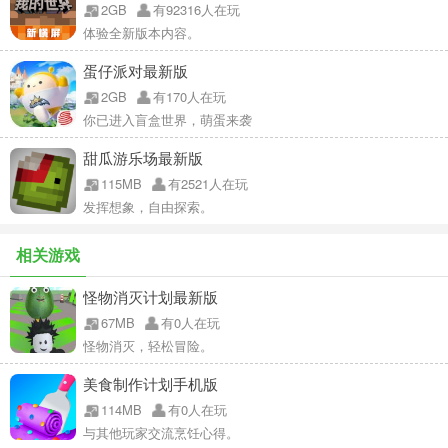
2GB
有92316人在玩
体验全新版本内容。
蛋仔派对最新版
2GB
有170人在玩
你已进入盲盒世界，萌蛋来袭
甜瓜游乐场最新版
115MB
有2521人在玩
发挥想象，自由探索。
相关游戏
怪物消灭计划最新版
67MB
有0人在玩
怪物消灭，轻松冒险。
美食制作计划手机版
114MB
有0人在玩
与其他玩家交流烹饪心得。