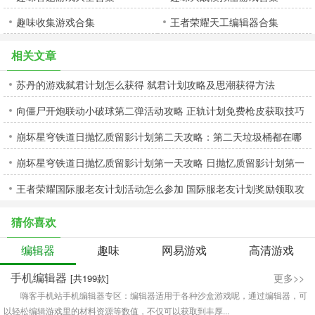
趣味收集游戏合集
王者荣耀天工编辑器合集
相关文章
苏丹的游戏弑君计划怎么获得 弑君计划攻略及思潮获得方法
向僵尸开炮联动小破球第二弹活动攻略 正轨计划免费枪皮获取技巧
崩坏星穹铁道日抛忆质留影计划第二天攻略：第二天垃圾桶都在哪
崩坏星穹铁道日抛忆质留影计划第一天攻略 日抛忆质留影计划第一
王者荣耀国际服老友计划活动怎么参加 国际服老友计划奖励领取攻
日满分通关教程
略
猜你喜欢
编辑器
趣味
网易游戏
高清游戏
手机编辑器
更多>>
[共199款]
嗨客手机站手机编辑器专区：编辑器适用于各种沙盒游戏呢，通过编辑器，可
以轻松编辑游戏里的材料资源等数值，不仅可以获取到丰厚...