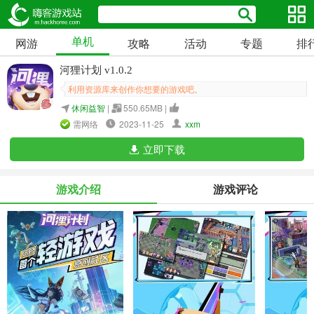
单机
网游
攻略
活动
专题
排
河狸计划 v1.0.2
利用资源库来创作你想要的游戏吧。
休闲益智
|
550.65MB |
需网络
2023-11-25
xxm
立即下载
游戏介绍
游戏评论