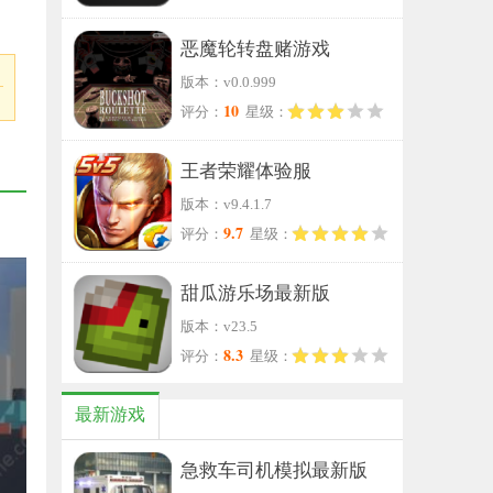
恶魔轮转盘赌游戏
版本：v0.0.999
10
评分：
星级：
王者荣耀体验服
版本：v9.4.1.7
9.7
评分：
星级：
甜瓜游乐场最新版
版本：v23.5
8.3
评分：
星级：
最新游戏
急救车司机模拟最新版