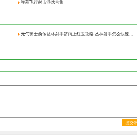
弹幕飞行射击游戏合集
元气骑士前传丛林射手箭雨上红玉攻略 丛林射手怎么快速上红玉
提交