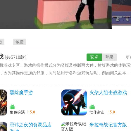
击
敏捷
戏
[共5710款]
安卓
苹果
更
机游戏专区：游戏的操作模式分为竖版及横版两大种，横版游戏的体验玩
，因为其操作更加的舒服，同时适用于各种游戏玩法呢，例如闯关副本...
黑除魔手游
火柴人阻击战游戏
5.0
5.0
角色扮演
动作射击
忌讳之夜的食灵品店
米拉奇战记官方版