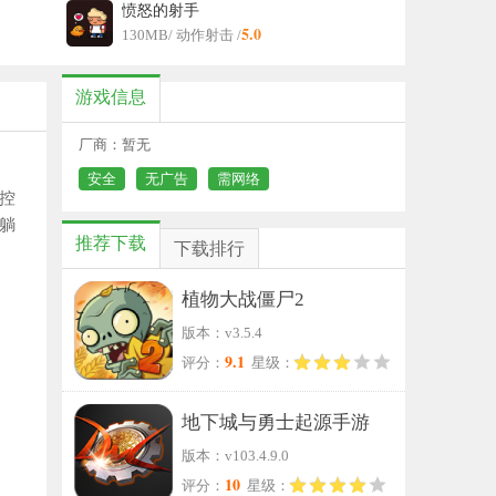
愤怒的射手
5.0
130MB
/ 动作射击 /
游戏信息
厂商：暂无
安全
无广告
需网络
人控
躺
推荐下载
下载排行
植物大战僵尸2
版本：v3.5.4
9.1
评分：
星级：
地下城与勇士起源手游
版本：v103.4.9.0
10
评分：
星级：