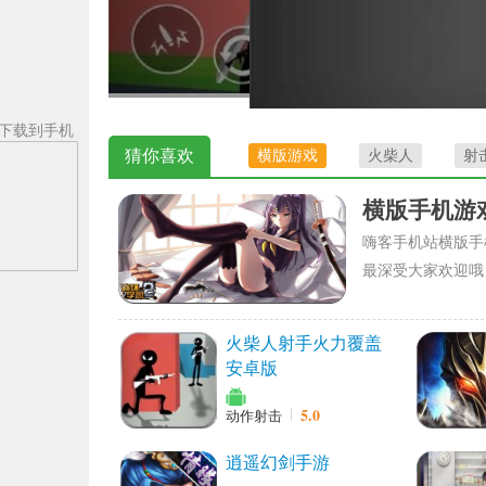
下载到手机
猜你喜欢
横版游戏
火柴人
射
横版手机游
嗨客手机站横版手
最深受大家欢迎哦
火柴人射手火力覆盖
安卓版
5.0
动作射击
逍遥幻剑手游