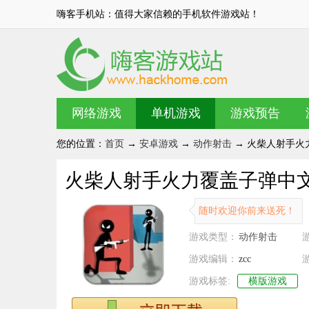
嗨客手机站：值得大家信赖的手机软件游戏站！
网络游戏
单机游戏
游戏预告
您的位置：
首页
→
安卓游戏
→
动作射击
→ 火柴人射手火力
火柴人射手火力覆盖子弹中文安
随时欢迎你前来送死！
游戏类型：
动作射击
游戏编辑：
zcc
游戏标签:
横版游戏