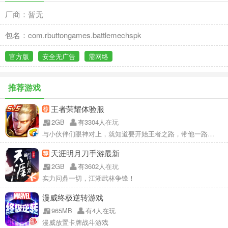
厂商：暂无
包名：com.rbuttongames.battlemechspk
官方版
安全无广告
需网络
推荐游戏
王者荣耀体验服
2GB
有3304人在玩
与小伙伴们眼神对上，就知道要开始王者之路，带他一路超神。
天涯明月刀手游最新
2GB
有3602人在玩
实力问鼎一切，江湖武林争锋！
漫威终极逆转游戏
965MB
有4人在玩
漫威放置卡牌战斗游戏