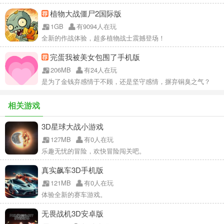
植物大战僵尸2国际版
1GB
有9094人在玩
全新的作战体验，超多植物战士震撼登场！
完蛋我被美女包围了手机版
206MB
有24人在玩
是为了金钱弃感情于不顾，还是坚守感情，摒弃铜臭之气？
相关游戏
3D星球大战小游戏
127MB
有0人在玩
乐趣无忧的冒险，欢快冒险闯关吧。
真实飙车3D手机版
121MB
有0人在玩
体验全新的赛车游戏。
无畏战机3D安卓版