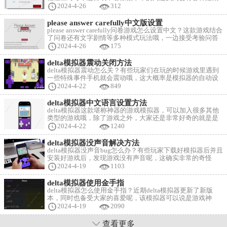
的恐怖元素在其中呢，相关的题目及选项答案现在来告诉给
2024-4-26
312
大家吧~ Please Answer Carefully问卷答案大全 请认证回答 问
卷型游戏开发者：litrouke 选择：开始游戏
please answer carefully中文版设置
please answer carefully问卷游戏怎么设置中文？这款游戏结合
了问卷还有文字剧情等多种模式玩法哦，一边接受考验问答
一边过关吧，今日就给大家准备中文版本的设置技巧，快来
2024-4-26
175
看看咯~ please answer carefully中文版设置 Please Answer
Carefully游戏玩法介绍 1、打开游戏之后，我们先把英文版
delta模拟器震动关闭方法
delta模拟器震动怎么关？有些玩家们在玩的时候游戏里遇到
一些特殊事件手机就会震动哦，这大概率是模拟器的自动设
定，可以将其关闭的呢，下面就来告诉给大家震动的关闭方
2024-4-22
849
法吧~ delta模拟器震动关闭方法 部分手机delta模拟器左上角
设置点开，之后buttons关了就行。 其他的震动关闭方法： 详
delta模拟器中文语言设置方法
细步骤： 1、打开模拟器
delta模拟器这款堪称神器的游戏模拟器，可以加入很多其他
类型的游戏哦，除了游戏之外，大家还是非常好奇的就是是
否可以调整语言呢，成为中文呢，当然是可以的呀，下面就
2024-4-22
1240
来告诉给大家中文设置流程技巧，快来看看吧~ delta模拟器
中文语言设置方法 设置Delta模拟器为中文，具体方法可能因
delta模拟器没声音解决方法
模拟器的类型和版本而异。对于某些类型的模拟器，比如
delta模拟器没声音bug怎么办？有些玩家下载好模拟器后并且
VTScada模拟器，可以通过以下步骤
安装好游戏后，发现游戏没有声音呢，这确实非常的奇怪
呀，到底是怎么原因导致的呢，下面就来分享给大家相关解
2024-4-19
1103
决方法~ delta模拟器没声音解决方法 没声音怎么办 模拟器在
默认情况下，开启了“尊重静音”，如果玩游戏静音了，大多
delta模拟器使用金手指
数是因为手机开启了静音模式。还有一种情况就是BUG，这
delta模拟器怎么使用金手指？近期delta模拟器更新了新版
时候重启
本，同时也备受大家的喜爱呢，该模拟器可以说是游戏神
器，可以体验不少精品游戏哦，例如口袋妖怪等，同时还可
2024-4-19
2090
以使用金手指呢，下面就来分享给大家该模拟器下金手指的
使用方法。 delta模拟器使用金手指 怎么使用金手指 因为玩
查看更多