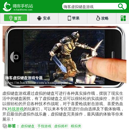
嗨客虚拟键盘游戏
首页
安卓
苹果
攻略
嗨客虚拟键盘游戏专题
https://m.hackhome.com/z/xunijianpan/
虚拟键盘游戏通过虚拟的键盘可进行各种真实操作哦，摆脱了现实生
活中的键盘困扰，有了虚拟键盘之后可以很轻松的实战操控，并且可
以很轻松的开启各种技术作战呢，对于喜爱枪战射击游戏、喜爱热血
PK
对战游戏
的玩家们，可以来本专区里进行自由选择及下载体验哦，
开启最佳的虚拟作战乐趣，虚拟键盘完美操作，最风骚的体验等你来
展示！
标签：
虚拟键盘
手指游戏
虚拟摇杆
模拟类