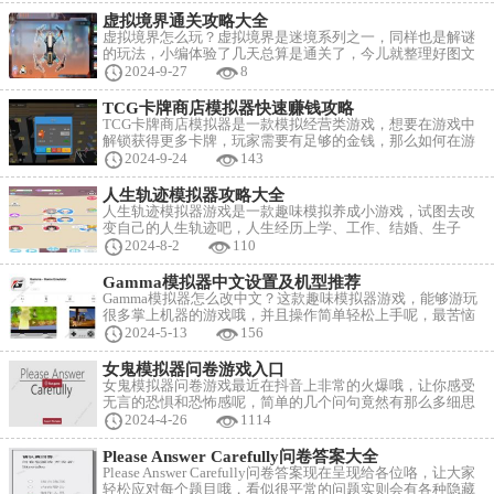
小编一起来详细看看了解下吧。 崩坏星穹铁道模拟宇宙不可
知域活动玩法攻略： 一、玩法说明 1、「模拟宇宙：不可知
虚拟境界通关攻略大全
域」更新了新的奇物与新的随机事件，以及全新的「权杖」
虚拟境界怎么玩？虚拟境界是迷境系列之一，同样也是解谜
与「组件」系统。
的玩法，小编体验了几天总算是通关了，今儿就整理好图文
攻略分享给大家，如果您也对解谜游戏感兴趣，不妨来看看
2024-9-27
8
小编的攻略吧~ 虚拟境界通关攻略大全 部分操作双方皆可 1-
在客厅拾取【电池】2-如梦点击客厅桌子拾取【无人机机
TCG卡牌商店模拟器快速赚钱攻略
翼】，点击客厅桌子进行无人机组装，把用不到的【无人机
TCG卡牌商店模拟器是一款模拟经营类游戏，想要在游戏中
机翼×2】传给如影。 3-如
解锁获得更多卡牌，玩家需要有足够的金钱，那么如何在游
戏中快速赚到大量金钱呢，小编今天给大家分享下游戏内赚
2024-9-24
143
钱的一些方法和攻略，大家可以结合自己在游戏里的实际情
况灵活使用，我们一起来看看吧。 TCG卡牌商店模拟器快速
人生轨迹模拟器攻略大全
赚钱攻略： 1、首先是玩具，玩具的利润高（但要买的起并
人生轨迹模拟器游戏是一款趣味模拟养成小游戏，试图去改
能供货）所有的商品单价越高利润越多.然后是商品价格
变自己的人生轨迹吧，人生经历上学、工作、结婚、生子
等，如何进行各类突发情况的解决呢，下面带来必备技巧内
2024-8-2
110
容，快来看看吧~ 人生轨迹模拟器攻略大全 Q：他们总在家里
啃老怎么办？ A：都去给我打工！盘下一家咖啡店，都去给
Gamma模拟器中文设置及机型推荐
我打工养自己的娃——升级单家咖啡店的钱花费比在买一间
Gamma模拟器怎么改中文？这款趣味模拟器游戏，能够游玩
划算。还能等他们自己去找面试机会，不靠谱
很多掌上机器的游戏哦，并且操作简单轻松上手呢，最苦恼
的就是语言了，到底怎么调整到中文版本呢，现在就来详细
2024-5-13
156
的告诉给各位~ Gamma模拟器中文设置及机型推荐 中文设置
方法： 1、成功打开模拟器之后，就可以点击设置按钮，会
女鬼模拟器问卷游戏入口
有语言选项，； 2、点击选择“简体中文”，就可以调整成为中
女鬼模拟器问卷游戏最近在抖音上非常的火爆哦，让你感受
文语言了。
无言的恐惧和恐怖感呢，简单的几个问句竟然有那么多细思
密恐的点，下面就来分享给大家该游戏的网页版内容哦，让
2024-4-26
1114
大家可以体验一番该游戏哦~ 女鬼模拟器问卷游戏入口 点击
进入到网页版本里 玩法内容： 1、点击进入网页版本里之
Please Answer Carefully问卷答案大全
后，我们点击“run game”，就恶意开始游戏！
Please Answer Carefully问卷答案现在呈现给各位咯，让大家
轻松应对每个题目哦，看似很平常的问题实则会有各种隐藏