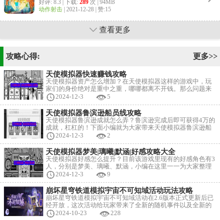
好评: 8.3 | 下载:
289
次 | 94MB
动作射击
|
2021-12-28
| 赞:15
查看更多
攻略心得:
更多>>
天使模拟器快速赚钱攻略
天使模拟器资产怎么增加？在天使模拟器这样的游戏中，玩
家们的身价绝对是重中之重，哪哪都离不开钱。那么问题来
了，怎么快速赚钱呢？小编为大家提供快速赚钱攻略及思
2024-12-3
5
路，快来成就一方富豪吧~ 天使模拟器快速赚钱攻略及思路
关于赚钱，要尽可能快前往投资交易所，投资是最赚钱且无
天使模拟器鲁滨逊船员线攻略
风险的。 投资分5k/1w/2w三档，前往投资所需要一辆车，最
天使模拟器鲁滨逊成就怎么弄？鲁滨逊完成后即可获得4万的
便宜的1w，也就是说
成就，杠杠的！下面小编就为大家带来天使模拟器鲁滨逊船
员线攻略，如果您需要完成鲁滨逊成就，不妨来看看吧~ 天
2024-12-3
2
使模拟器鲁滨逊船员线攻略 准备：必须配备2级天使城府，
开局前广告点掉两个buff，其它随意 船员线不建议结婚，结
天使模拟器梦美|璃曦|默涵|好感攻略大全
婚要两次外出时间，1w+钱，可能会破产或者能力不足 船员
天使模拟器好感怎么提升？目前该游戏里现有的好感角色有3
线各
人，分别是梦美、璃曦、默涵，小编在这里一一为大家整理
她们好感攻略，想要结婚什么的老铁们不要错过这篇攻略~
2024-12-3
9
天使模拟器好感攻略大全 梦美好感攻略： 一、遇见：1、和
母亲摆摊（改善体质，成功/失败/顺其自然/大失败）+10好感
崩坏星穹铁道模拟宇宙不可知域活动玩法攻略
500钱 2、公园，30魅力+10好感/顺其自然+5好感 二、结婚：
崩坏星穹铁道模拟宇宙不可知域活动在2.6版本正式更新后已
每
经开放，这次活动给玩家带来了全新的随机事件以及全新的
「权杖」与「组件」系统，那么具体该怎么玩呢？下面跟着
2024-10-23
228