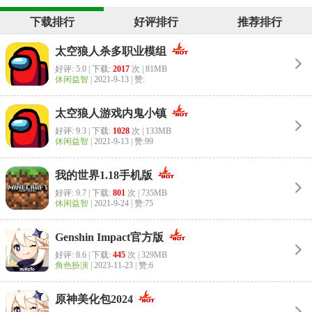
下载排行
好评排行
推荐排行
太空狼人杀多职业模组
好评: 5.0 | 下载:
2017
次 | 81MB
休闲益智
|
2021-9-13
| 赞:
太空狼人游戏内鬼小镇
好评: 9.3 | 下载:
1028
次 | 133MB
休闲益智
|
2021-9-13
| 赞:99
我的世界1.18手机版
好评: 9.7 | 下载:
801
次 | 735MB
休闲益智
|
2021-9-24
| 赞:75
Genshin Impact官方版
好评: 8.6 | 下载:
445
次 | 329MB
角色扮演
|
2023-11-23
| 赞:6
原神美化包2024