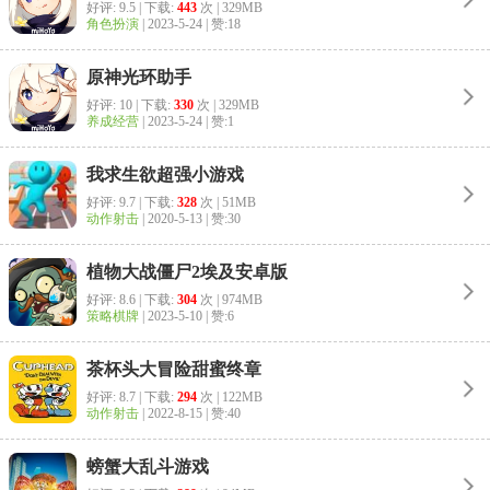
好评: 9.5 | 下载:
443
次 | 329MB
角色扮演
|
2023-5-24
| 赞:18
原神光环助手
好评: 10 | 下载:
330
次 | 329MB
养成经营
|
2023-5-24
| 赞:1
我求生欲超强小游戏
好评: 9.7 | 下载:
328
次 | 51MB
动作射击
|
2020-5-13
| 赞:30
植物大战僵尸2埃及安卓版
好评: 8.6 | 下载:
304
次 | 974MB
策略棋牌
|
2023-5-10
| 赞:6
茶杯头大冒险甜蜜终章
好评: 8.7 | 下载:
294
次 | 122MB
动作射击
|
2022-8-15
| 赞:40
螃蟹大乱斗游戏