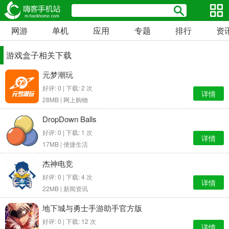
网游
单机
应用
专题
排行
资
游戏盒子相关下载
元梦潮玩
好评: 0 | 下载: 2 次
详情
28MB |
网上购物
DropDown Balls
好评: 0 | 下载: 1 次
详情
17MB |
便捷生活
杰神电竞
好评: 0 | 下载: 4 次
详情
22MB |
新闻资讯
地下城与勇士手游助手官方版
好评: 0 | 下载: 12 次
详情