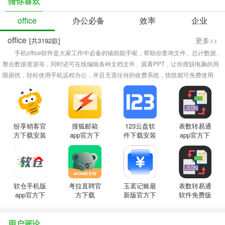
猜你喜欢
office
办公必备
效率
企业
office
更多>>
[共3192款]
手机office软件是大家工作中必备的辅助能手呢，帮助你查询文件、总计数据、
整合数据资源等，同时还可在线编辑各种文档文件、观看PPT，让你摆脱电脑的局
限困扰，轻松使用手机远程办公，并且无需任何的收费系统，统统都可免费使用
office软件呢，对于上班族来说，使用好office软件，能够让你解决很多工作上的难
题哦！办公更加的便捷！
纷享销客官
搜狐邮箱
123云盘软
表数转易通
方下载安装
app官方下
件下载安装
app官方下
正版
载安装最新
安卓版
载最新版本
版本
软仓手机版
考拉直聘官
玉茗记账最
表数转易通
app官方下
方下载
新版官方下
软件免费版
载
载
下载
用户评论