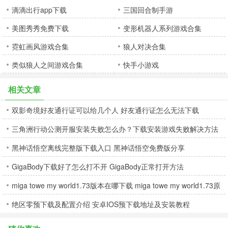
滴滴出行app下载
三国回合制手游
美图秀秀免费下载
变形机器人系列游戏合集
霓虹画风游戏合集
狼人对决合集
类似狼人之间游戏合集
快手小游戏
相关文章
双影奇境好友通行证可以给几个人 好友通行证怎么无法下载
三角洲行动公测开服安装失败怎么办？下载安装游戏失败解决方法
黑神话悟空离线完整版下载入口 黑神话悟空免费版分享
GigaBody下载好了怎么打不开 GigaBody正常打开方法
miga towe my world1.73版本在哪下载 miga towe my world1.73原
绝区零预下载及配置介绍 安卓IOS预下载地址及安装教程
木风家具内容一览