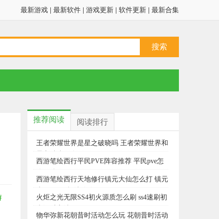
最新游戏
|
最新软件
|
游戏更新
|
软件更新
|
最新合集
推荐阅读
阅读排行
王者荣耀世界是星之破晓吗 王者荣耀世界和
星之破晓哪个好玩
西游笔绘西行平民PVE阵容推荐 平民pve怎
么配队
西游笔绘西行天地修行镇元大仙怎么打 镇元
大仙BOSS打法攻略
游
火炬之光无限SS4初火源质怎么刷 ss4速刷初
火源质方法
物华弥新花朝昔时活动怎么玩 花朝昔时活动