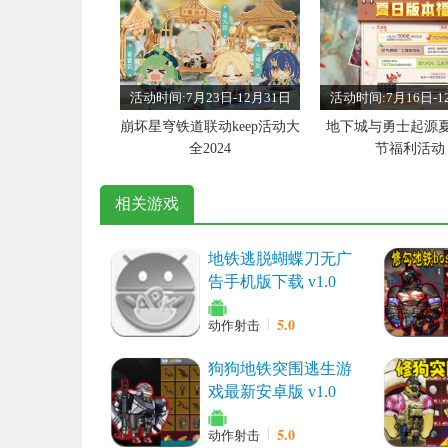
活动时间:7月23日-12月31日
活动时间:7月16日-1
崩坏星穹铁道联动keep活动大
地下城与勇士起源
全2024
节福利活动
相关游戏
地铁逃脱蝴蝶刀无广
告手机版下载 v1.0
活动时间:7月2日-12月31日
活动时间:6月4日-1
绝区零正式开服活动大全
大话西游手游2024
5.0
动作射击
动大全
狗狗地铁突围逃生游
戏最新安卓版 v1.0
5.0
动作射击