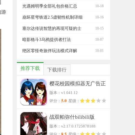
创
可收集图鉴汇总介绍
光遇姆明季全部礼包价格汇总
10-18
的游
崩坏星穹铁道2.5虚韧性机制详细
10-16
介绍
塞尔达传说智慧的再现可疑的士
10-15
兵徒增
暗影格斗3乌鸦提供者打法
10-07
绝区零怪奇旅伴玩法模式详解
10-01
推荐下载
下载排行
樱花校园模拟器无广告正
版本：v1.041.12
版
5.0
评分：
星级：
战双帕弥什bilibili版
版本：v2.17.0.1725878188
8.5
评分：
星级：