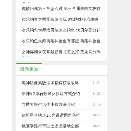
通关攻略
诡楼回魂第三章怎么过 第三章通关图文攻略
欢乐钓鱼大师零氪怎么玩 0氪路线技巧攻略
欢乐钓鱼大师坎贝尔怎么钓鱼 坎贝尔高分钓
鱼技巧
欢乐钓鱼大师典藏神兽鱼有哪些 典藏神兽鱼
钓取触发技巧详解
女神异闻录夜幕魅影黄龙怎么打 黄龙高分阵
容搭配攻略
最新更新
黑神话像素版法术精魄获取攻略
11-24
原神5.2原石数量及获取方式介绍
11-21
异世界慢生活生小孩方法介绍
11-19
崩坏星穹铁道2.6光锥适用角色推
10-23
荐攻略
绝区零漫行于以太虚境活动全部
10-21