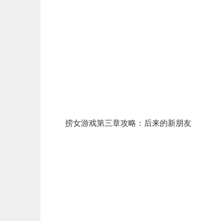
捞女游戏第三章攻略：后来的新朋友