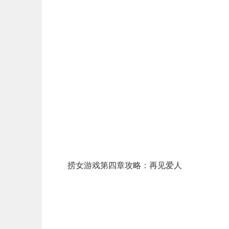
捞女游戏第四章攻略：再见爱人