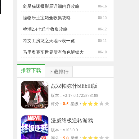
剑星猫咪摄影展详细内容攻略
06-16
怪物乐土宝箱全收集攻略
06-15
鸣潮2.4七丘全收集攻略
06-12
符文工房龙之天地cv表一览
06-11
马里奥赛车世界所有角色解锁大
06-10
全
推荐下载
下载排行
战双帕弥什bilibili版
版本：v2.17.0.1725878188
8.5
评分：
星级：
漫威终极逆转游戏
版本：v103.0.0
5.0
评分：
星级：