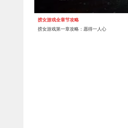
捞女游戏全章节攻略
捞女游戏第一章攻略：愿得一人心