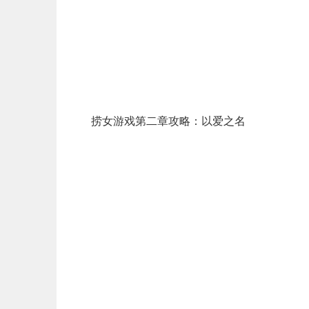
捞女游戏第二章攻略：以爱之名