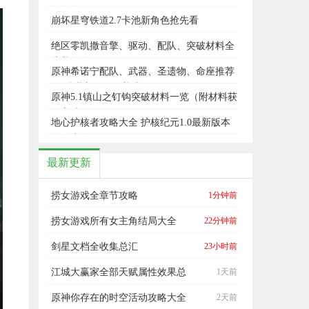
角色公布
崩坏星穹铁道2.7卡池新角色抢先看
绝区零凯撒音擎、驱动、配队、突破材料全
培养攻略
原神希诺宁配队、武器、圣遗物、命座推荐
5.1希诺宁保姆级养成攻略
原神5.1镇山之钉钩突破材料一览（附材料获
得方法）
地心护核者攻略大全 护核纪元1.0最新版本
攻略大全
最新更新
捞女游戏全章节攻略
1分钟前
捞女游戏所有女主角结局大全
22分钟前
剑星文档全收集总汇
23小时前
江城大赢家全部天赋属性效果总
1天前
汇
原神你存在的时空活动攻略大全
2天前