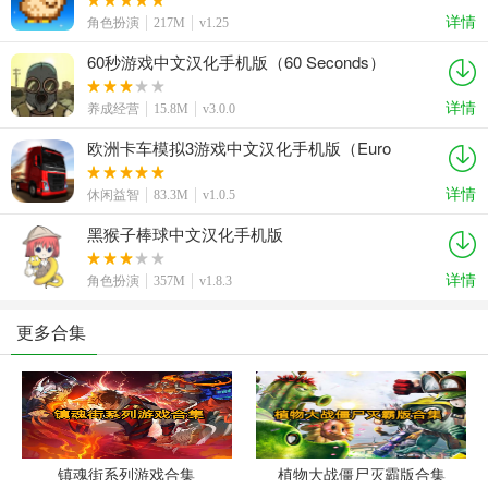
详情
角色扮演
217M
v1.25
60秒游戏中文汉化手机版（60 Seconds）
详情
养成经营
15.8M
v3.0.0
欧洲卡车模拟3游戏中文汉化手机版（Euro
Truck Simulator 3）
详情
休闲益智
83.3M
v1.0.5
黑猴子棒球中文汉化手机版
详情
角色扮演
357M
v1.8.3
更多合集
镇魂街系列游戏合集
植物大战僵尸灭霸版合集