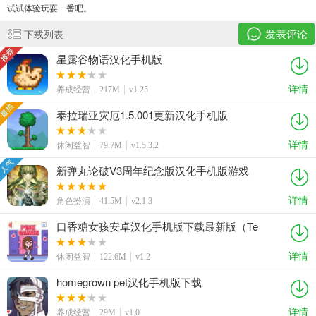
试试体验玩耍一番吧。
发表评论
下载列表
星露谷物语汉化手机版
详情
养成经营
217M
v1.25
泰拉瑞亚灾厄1.5.001更新汉化手机版
详情
休闲益智
79.7M
v1.5.3.2
新弹丸论破V3周年纪念版汉化手机版游戏
详情
角色扮演
41.5M
v2.1.3
口香糖女孩安卓汉化手机版下载最新版（Te
Chewingum）
详情
休闲益智
122.6M
v1.2
homegrown pet汉化手机版下载
详情
养成经营
29M
v1.0