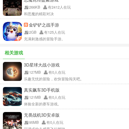
266KB
有2412人在玩
和恶魔的精彩对决
金铲铲之战手游
2GB
有125人在玩
充满刺激感的冒险手游。
相关游戏
3D星球大战小游戏
127MB
有0人在玩
乐趣无忧的冒险，欢快冒险闯关吧。
真实飙车3D手机版
121MB
有0人在玩
体验全新的赛车游戏。
无畏战机3D安卓版
95MB
有0人在玩
沉浸式的去感受飞行驾驶。