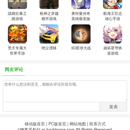
战狼狂暴之
枪神之穿越
奥特曼传奇
航海王壮志
路游戏
都市游戏
英雄最老版
雄心手游
本免费
荒天专属大
绝尘漂移
3D星球大战
崩坏星穹铁
世界手游
道游戏
网友评论
发表
移动版首页
|
PC版首页
|
网站地图
|
联系方式
©嗨客手机站 m.hackhome.com All Rights Reserved.