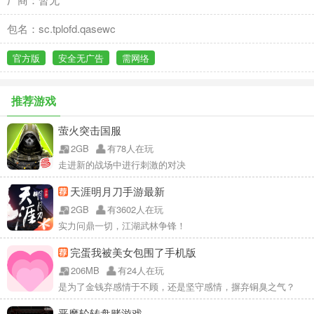
包名：sc.tplofd.qasewc
官方版
安全无广告
需网络
推荐游戏
萤火突击国服
2GB
有78人在玩
走进新的战场中进行刺激的对决
天涯明月刀手游最新
2GB
有3602人在玩
实力问鼎一切，江湖武林争锋！
完蛋我被美女包围了手机版
206MB
有24人在玩
是为了金钱弃感情于不顾，还是坚守感情，摒弃铜臭之气？
恶魔轮转盘赌游戏