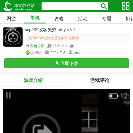
单机
网游
攻略
活动
专题
排
scp939收容失效unity v3.1
逃离SCP设施才是你的终极目标
角色扮演
|
17.68MB |
需网络
2024-7-8
zcc
立即下载
游戏介绍
游戏评论