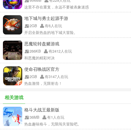
954MB
有229人在玩
这里不存在重复，永远不要被表象迷惑
地下城与勇士起源手游
2GB
有6人在玩
开启全新热血的地下城大冒险。
恶魔轮转盘赌游戏
266KB
有2412人在玩
和恶魔的精彩对决
使命召唤战区官方
2GB
有3147人在玩
热血激情，无限射击！
相关游戏
格斗大战王最新版
36MB
有1人在玩
热血趣味格斗，无限闯关冒险吧。