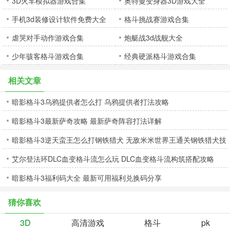
3D火车模拟器游戏合集
奥特曼变身器3D游戏大全
手机3d装修设计软件免费大全
格斗挑战赛游戏合集
虐哭对手动作游戏合集
炮艇战3d战舰大全
少年骇客格斗游戏合集
经典硬派格斗游戏合集
相关文章
暗影格斗3乌鸦提供者怎么打 乌鸦提供者打法攻略
暗影格斗3最新萨奇攻略 最新萨奇阵容打法详解
暗影格斗3逆天蛮王怎么打钢铁猎犬 无敌米米世界王通关钢铁猎犬技
艾尔登法环DLC血变格斗流怎么玩 DLC血变格斗流构筑搭配攻略
巧
暗影格斗3福利码大全 最新可用福利兑换码分享
猜你喜欢
3D
高清游戏
格斗
pk