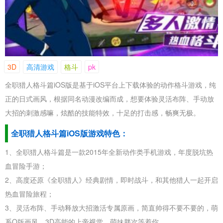
3D
高清游戏
格斗
pk
全职猎人格斗篇iOS版是基于iOS平台上下载体验的动作格斗游戏，纯
正的日式画风，根据同名动漫改编而成，想要体验灵活布阵、手动放
大招的刺激感嘛，炫酷的技能特效，十足的打击感，畅爽无极。
全职猎人格斗篇iOS版游戏特色：
1、全职猎人格斗篇是一款2015年全新动作类手机游戏，年度脱坑热
血冒险手游；
2、高度还原《全职猎人》经典剧情，即时战斗，和其他猎人一起开启
热血冒险旅程；
3、灵活布阵、手动释放大招激活专属原画，简直帅得不要不要的，萌
系Q版画风，3D高能的上帝视觉，萌妹胖次等着你。