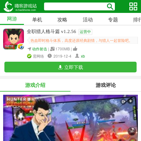
网游
单机
攻略
活动
专题
排
全职猎人格斗篇 v1.2.56
运营中
热血即时格斗体系，高度还原经典剧情，与猎人一起冒险吧。
动作射击
|
1700MB |
需网络
2019-12-4
xb
立即下载
游戏介绍
游戏评论