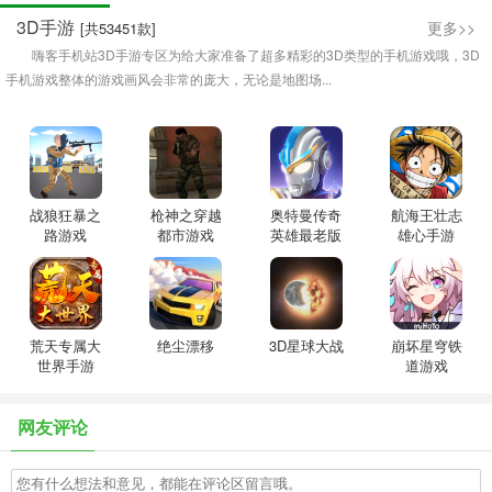
3D手游
更多>>
[共53451款]
嗨客手机站3D手游专区为给大家准备了超多精彩的3D类型的手机游戏哦，3D
手机游戏整体的游戏画风会非常的庞大，无论是地图场...
战狼狂暴之
枪神之穿越
奥特曼传奇
航海王壮志
路游戏
都市游戏
英雄最老版
雄心手游
本免费
荒天专属大
绝尘漂移
3D星球大战
崩坏星穹铁
世界手游
道游戏
网友评论