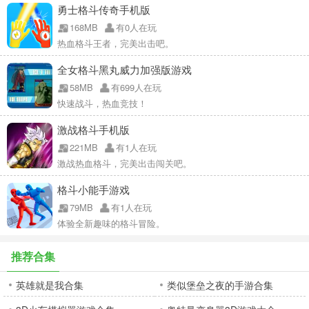
勇士格斗传奇手机版
168MB
有0人在玩
热血格斗王者，完美出击吧。
全女格斗黑丸威力加强版游戏
58MB
有699人在玩
快速战斗，热血竞技！
激战格斗手机版
221MB
有1人在玩
激战热血格斗，完美出击闯关吧。
格斗小能手游戏
79MB
有1人在玩
体验全新趣味的格斗冒险。
推荐合集
英雄就是我合集
类似堡垒之夜的手游合集