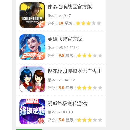
使命召唤战区官方版
版本：v1.9.47
10
评分：
星级：
英雄联盟官方版
版本：v5.2.0.8064
9.8
评分：
星级：
樱花校园模拟器无广告正
版本：v1.041.12
版
5.0
评分：
星级：
漫威终极逆转游戏
版本：v103.0.0
5.0
评分：
星级：