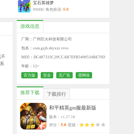
宝石英雄梦
5.0
99MB
/ 角色扮演 /
游戏信息
厂商：广州巨火科技有限公司
包名：com.gzjh.shyxzz.vivo
成不
MD5：DC487333C29CCAB7EFB5499534BE70D
系
F
年龄：12+
官方版
安全
无广告
需网络
推荐下载
下载排行
和平精英gm服最新版
版本：v1.27.18
5.0
评分：
星级：