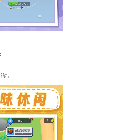
；
解锁。