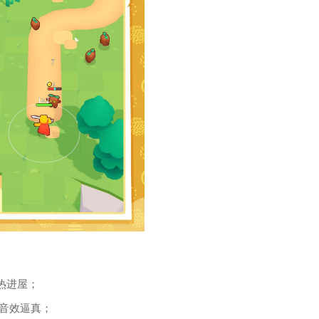
热进屋；
，音效逼真；