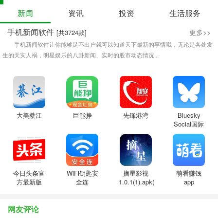
新闻
资讯
投资
生活服务
手机新闻软件
更多>>
[共3724款]
手机新闻软件让你能够足不出户就可以知道天下最新的事情哦，无论是各处发
生的天灾人祸，明星娱乐的八卦新闻、实时的股市动态情况...
大美綦江
巨能挣
先锋港湾
Bluesky
Social国际
版
今日头条官
WiFi钥匙安
摘星影视
萌看赚钱
方最新版
全连
1.0.1(1).apk(15.1M)
app
网友评论