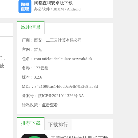
陶都直聘安卓版下载
办公软件 / 38.8M / Android
应用信息
厂商：西安一二三云计算有限公司
官网：暂无
群，
包名：com.mfcloudcalculate.networkdisk
使
名称：123云盘
版本：3.2.6
MD5：84a169fcac14d6d0a9efb79a2e8fa53d
备案号：陕ICP备2021011326号-3A
隐私政策：
点击查看
推荐下载
下载排行