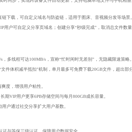
等多端实时同步，实现跨设备文件自动更新，支持电脑本地文件与手机相册
RL直链下载，可自定义域名与防盗链，适用于图床、音视频分发等场景
VIP用户可自定义分享页域名；创建分享“秒级完成”，取消总文件数
s‌，多线程可达‌100MB/s‌，宣称“忙时闲时无差别”，无隐藏限速策略
过“文件体积减半抵扣”机制，单月最多可免费下载20GB文件，超出部
用清爽度，增强用户粘性。
长期VIP用户更享‌6PB存储空间‌与每月800GB成长容量。
鼓励用户通过社交分享扩大用户基数。
系认证‌与‌等保三级认证‌，保障用户数据安全。