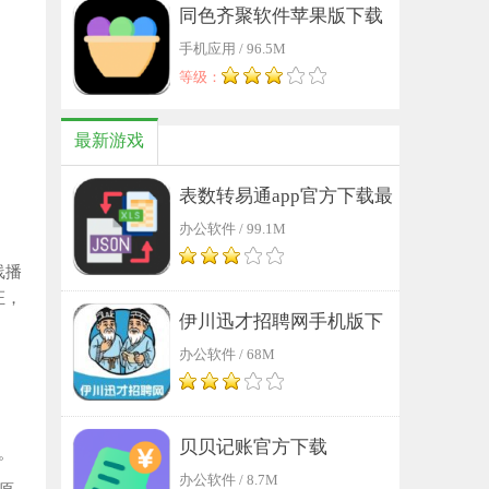
同色齐聚软件苹果版下载
手机应用 / 96.5M
等级：
最新游戏
表数转易通app官方下载最
办公软件 / 99.1M
新版本
线播
证，
伊川迅才招聘网手机版下
办公软件 / 68M
载
贝贝记账官方下载
求。
办公软件 / 8.7M