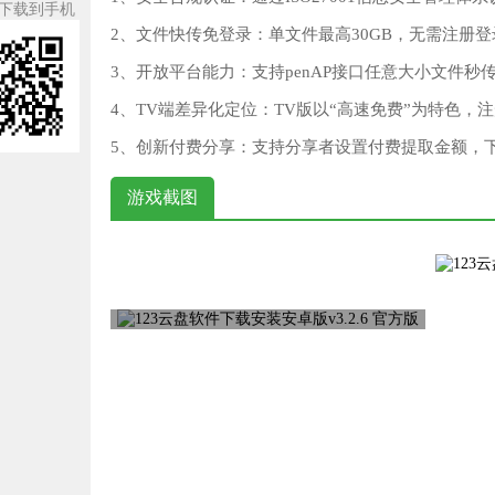
下载到手机
2、文件快传免登录‌：单文件最高30GB，无需注
3、开放平台能力‌：支持penAP接口任意大小文件
4、TV端差异化定位‌：TV版以“高速免费”为特色
5、创新付费分享‌：支持分享者设置付费提取金额
游戏截图