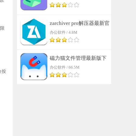
原
。
zarchiver pro解压器最新官
量限
办公软件 / 4.8M
方版下载
磁力猫文件管理最新版下
。
办公软件 / 66.5M
载
分按