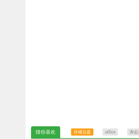
猜你喜欢
存储云盘
office
办公