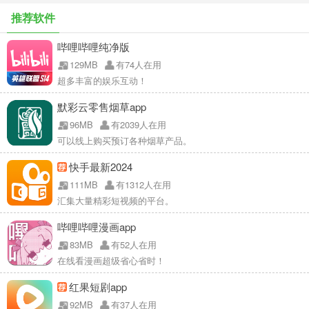
推荐软件
哔哩哔哩纯净版
129MB
有74人在用
超多丰富的娱乐互动！
默彩云零售烟草app
96MB
有2039人在用
可以线上购买预订各种烟草产品。
快手最新2024
111MB
有1312人在用
汇集大量精彩短视频的平台。
哔哩哔哩漫画app
83MB
有52人在用
在线看漫画超级省心省时！
红果短剧app
92MB
有37人在用