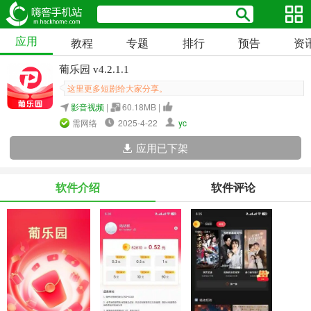
应用
教程
专题
排行
预告
资
葡乐园 v4.2.1.1
这里更多短剧给大家分享。
影音视频
|
60.18MB |
需网络
2025-4-22
yc
应用已下架
软件介绍
软件评论