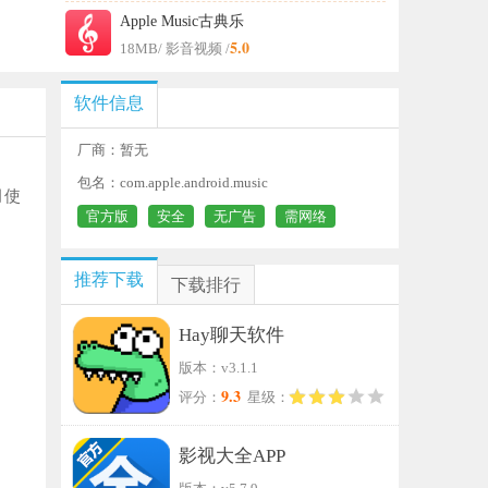
Apple Music古典乐
5.0
18MB
/ 影音视频 /
软件信息
厂商：暂无
包名：com.apple.android.music
月使
官方版
安全
无广告
需网络
推荐下载
下载排行
Hay聊天软件
版本：v3.1.1
9.3
评分：
星级：
影视大全APP