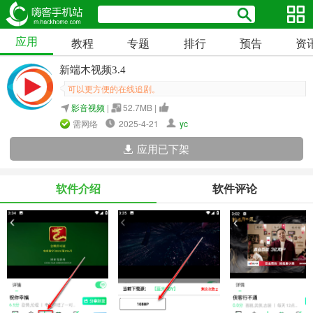
应用
教程
专题
排行
预告
资
新端木视频3.4
可以更方便的在线追剧。
影音视频
|
52.7MB |
需网络
2025-4-21
yc
应用已下架
软件介绍
软件评论