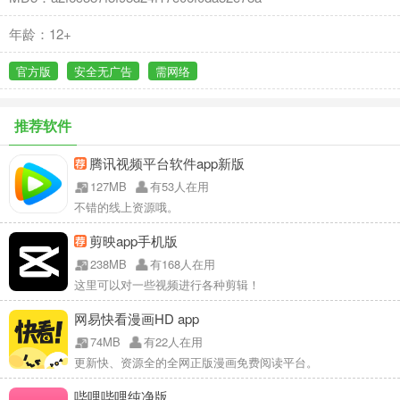
年龄：12+
官方版
安全无广告
需网络
推荐软件
腾讯视频平台软件app新版
127MB
有53人在用
不错的线上资源哦。
剪映app手机版
238MB
有168人在用
这里可以对一些视频进行各种剪辑！
网易快看漫画HD app
74MB
有22人在用
更新快、资源全的全网正版漫画免费阅读平台。
哔哩哔哩纯净版