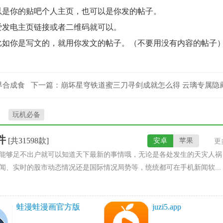
以是你的贴吧个人主页，也可以是你发的帖子。
爱发电主页链接或者二维码就可以。
比如你是写文的，就用你发文的帖子。（不要用没有内容的帖子
世界合成食
下一篇：
崩坏星穹铁道蜜三刀寻剑成就怎么得 云璃专属隐
成就获取攻略
玩机必备
件
[共31598款]
安卓
苹果
更
能够足不出户就可以知道天下最新的事情哦，无论是各处发生的天灾人祸
闻、实时的股市动态情况还是国际情况局势等，统统都可在手机新闻软...
蛙漫蛙漫画官方版
juzi5.app