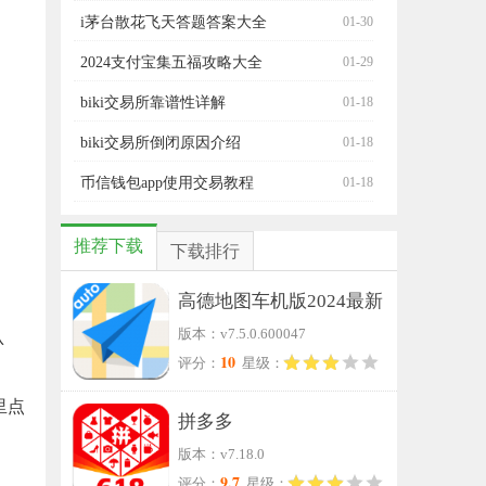
i茅台散花飞天答题答案大全
01-30
2024支付宝集五福攻略大全
01-29
biki交易所靠谱性详解
01-18
biki交易所倒闭原因介绍
01-18
币信钱包app使用交易教程
01-18
推荐下载
下载排行
高德地图车机版2024最新
版本：v7.5.0.600047
认
版
10
评分：
星级：
里点
拼多多
版本：v7.18.0
9.7
评分：
星级：