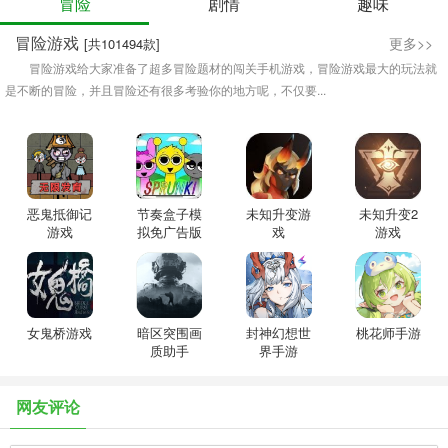
冒险
剧情
趣味
冒险游戏
更多>>
[共101494款]
冒险游戏给大家准备了超多冒险题材的闯关手机游戏，冒险游戏最大的玩法就
是不断的冒险，并且冒险还有很多考验你的地方呢，不仅要...
恶鬼抵御记
节奏盒子模
未知升变游
未知升变2
游戏
拟免广告版
戏
游戏
女鬼桥游戏
暗区突围画
封神幻想世
桃花师手游
质助手
界手游
网友评论