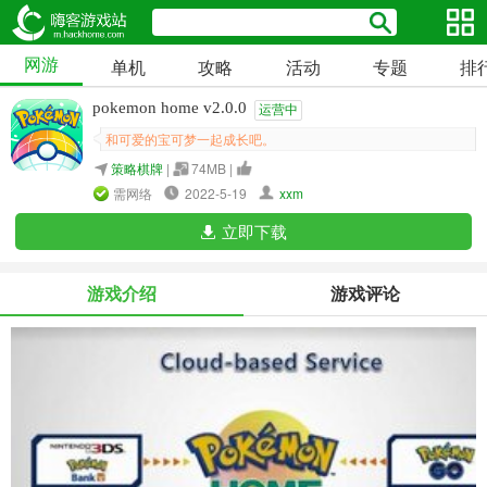
网游
单机
攻略
活动
专题
排
pokemon home v2.0.0
运营中
和可爱的宝可梦一起成长吧。
策略棋牌
|
74MB |
需网络
2022-5-19
xxm
立即下载
游戏介绍
游戏评论