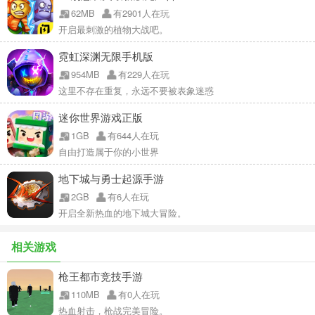
62MB
有2901人在玩
开启最刺激的植物大战吧。
霓虹深渊无限手机版
954MB
有229人在玩
这里不存在重复，永远不要被表象迷惑
迷你世界游戏正版
1GB
有644人在玩
自由打造属于你的小世界
地下城与勇士起源手游
2GB
有6人在玩
开启全新热血的地下城大冒险。
相关游戏
枪王都市竞技手游
110MB
有0人在玩
热血射击，枪战完美冒险。