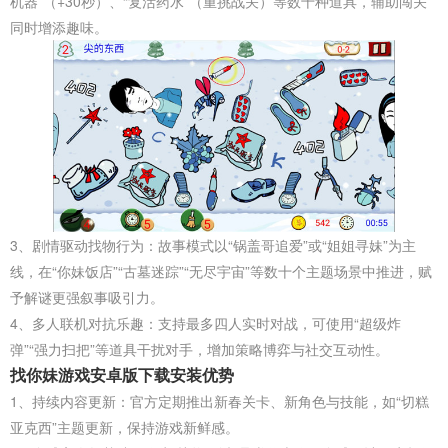
机器”（+30秒）、“复活药水”（重挑战关）等数十种道具，辅助闯关
同时增添趣味。
3、剧情驱动找物行为‌：故事模式以“锅盖哥追爱”或“姐姐寻妹”为主
线，在“你妹饭店”“古墓迷踪”“无尽宇宙”等数十个主题场景中推进，赋
予解谜更强叙事吸引力。
4、多人联机对抗乐趣‌：支持最多四人实时对战，可使用“超级炸
弹”“强力扫把”等道具干扰对手，增加策略博弈与社交互动性。
找你妹游戏安卓版下载安装优势
1、持续内容更新‌：官方定期推出新春关卡、新角色与技能，如“切糕
亚克西”主题更新，保持游戏新鲜感。