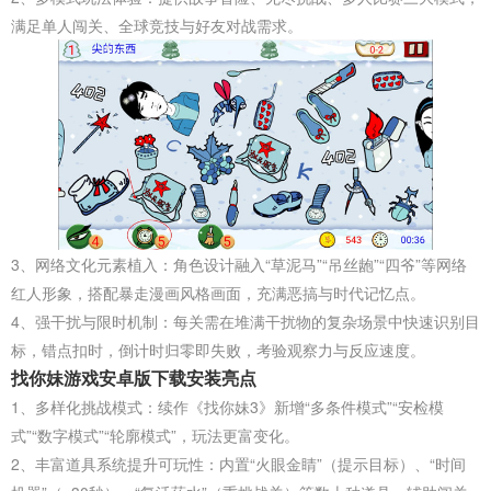
满足单人闯关、全球竞技与好友对战需求。
3、网络文化元素植入‌：角色设计融入“草泥马”“吊丝龅”“四爷”等网络
红人形象，搭配暴走漫画风格画面，充满恶搞与时代记忆点。
4、强干扰与限时机制‌：每关需在堆满干扰物的复杂场景中快速识别目
标，错点扣时，倒计时归零即失败，考验观察力与反应速度。
找你妹游戏安卓版下载安装亮点
1、多样化挑战模式‌：续作《找你妹3》新增“多条件模式”“安检模
式”“数字模式”“轮廓模式”，玩法更富变化。
2、丰富道具系统提升可玩性‌：内置“火眼金睛”（提示目标）、“时间