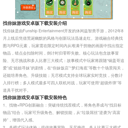
找你妹游戏安卓版下载安装介绍
找你妹是由Funship Entertainment开发的休闲益智类手游，2012年8
月上线后凭借荒诞幽默的风格与创新玩法迅速走红。游戏融合经典找
图与RPG元素，玩家需在限定时间内从堆满干扰物的画面中找出指定
物品，错点会扣除时间，倒计时归零即失败。核心玩法包含故事冒
险、无尽挑战和多人比赛三大模式：故事模式中玩家将跟随“锅盖哥追
爱”或“姐姐寻妹”的剧情，在“你妹饭店”“梦幻海底”等数十个场景闯关，
还能培养角色、升级技能；无尽模式支持全球玩家实时竞技，分数计
入排行榜；多人模式最多可四人联机对战，玩家可使用“超级炸弹”等
道具干扰对手。
找你妹游戏安卓版下载安装特色
1、找物+RPG创新融合‌：突破传统找茬模式，将‌角色养成‌与“找目标
物品”结合，玩家可升级角色、解锁技能，从“垃圾屌丝”逆袭为“高富
帅”，增强代入感。
2、多模式玩法体验‌：提供‌故事冒险、无尽挑战、多人比赛‌三大模式，