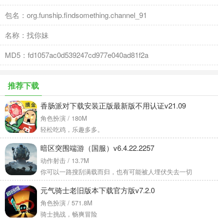
包名：org.funship.findsomething.channel_91
名称：找你妹
MD5：fd1057ac0d539247cd977e040ad81f2a
推荐下载
香肠派对下载安装正版最新版不用认证v21.09
角色扮演 / 180M
轻松吃鸡，乐趣多多。
暗区突围端游（国服）v6.4.22.2257
动作射击 / 13.7M
你可以一路搜刮满载而归，也有可能被人埋伏失去一切
元气骑士老旧版本下载官方版v7.2.0
角色扮演 / 571.8M
骑士挑战，畅爽冒险