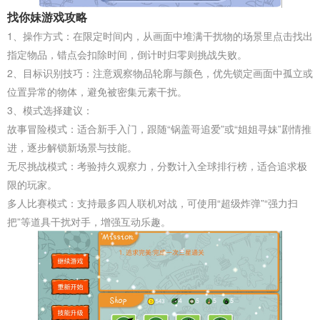
找你妹游戏攻略
1、操作方式‌：在限定时间内，从画面中堆满干扰物的场景里点击找出
指定物品，‌错点会扣除时间‌，倒计时归零则挑战失败。
2、目标识别技巧‌：注意观察物品轮廓与颜色，优先锁定画面中孤立或
位置异常的物体，避免被密集元素干扰。
3、模式选择建议‌：
故事冒险模式‌：适合新手入门，跟随“锅盖哥追爱”或“姐姐寻妹”剧情推
进，逐步解锁新场景与技能。
无尽挑战模式‌：考验持久观察力，分数计入全球排行榜，适合追求极
限的玩家。
多人比赛模式‌：支持最多四人联机对战，可使用“超级炸弹”“强力扫
把”等道具干扰对手，增强互动乐趣。