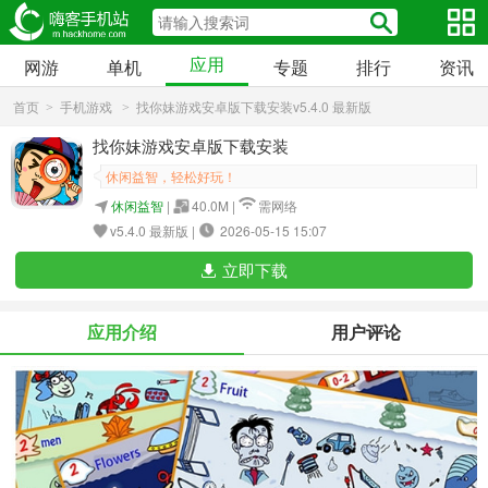
应用
网游
单机
专题
排行
资讯
首页
手机游戏
找你妹游戏安卓版下载安装v5.4.0 最新版
>
>
找你妹游戏安卓版下载安装
休闲益智，轻松好玩！
休闲益智
|
40.0M |
需网络
v5.4.0 最新版 |
2026-05-15 15:07
立即下载
应用介绍
用户评论