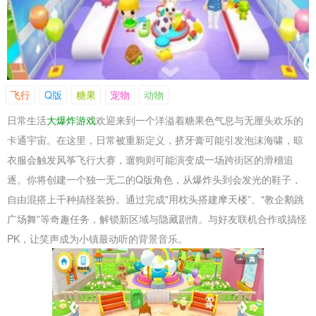
飞行
Q版
糖果
宠物
动物
日常生活
大爆炸游戏
欢迎来到一个洋溢着糖果色气息与无厘头欢乐的
卡通宇宙。在这里，日常被重新定义，挤牙膏可能引发泡沫海啸，晾
衣服会触发风筝飞行大赛，遛狗则可能演变成一场跨街区的滑稽追
逐。你将创建一个独一无二的Q版角色，从爆炸头到会发光的鞋子，
自由混搭上千种搞怪装扮。通过完成"用枕头搭建摩天楼”、"教企鹅跳
广场舞”等奇趣任务，解锁新区域与隐藏剧情。与好友联机合作或搞怪
PK，让笑声成为小镇最动听的背景音乐。