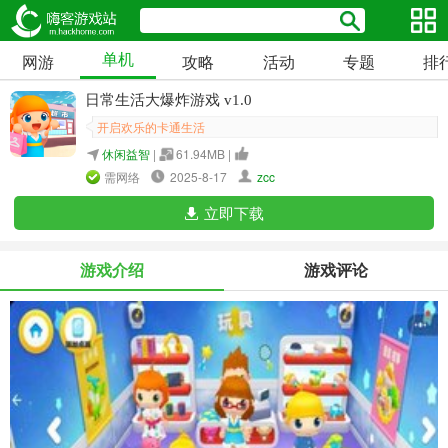
单机
网游
攻略
活动
专题
排
日常生活大爆炸游戏 v1.0
开启欢乐的卡通生活
休闲益智
|
61.94MB |
需网络
2025-8-17
zcc
立即下载
游戏介绍
游戏评论