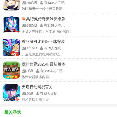
360MB
有4334人在玩
随时和勇士一起进行冒险吧。
奥特曼传奇英雄安卓版
648MB
有3158人在玩
正义之光降临，享受满满的炽血！
香肠派对比赛版下载安装
171MB
有79人在玩
开启最热血的吃鸡派对吧。
我的世界2025年最新版本
2GB
有92354人在玩
体验全新版本内容。
天启行动网易官方
2GB
有12人在玩
战术策略射击手游
相关游戏