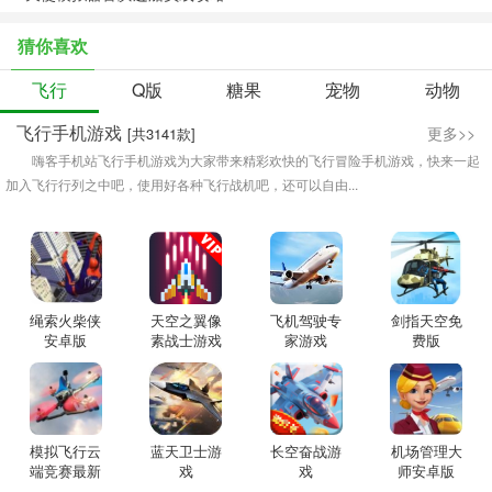
猜你喜欢
飞行
Q版
糖果
宠物
动物
飞行手机游戏
更多>>
[共3141款]
嗨客手机站飞行手机游戏为大家带来精彩欢快的飞行冒险手机游戏，快来一起
加入飞行行列之中吧，使用好各种飞行战机吧，还可以自由...
绳索火柴侠
天空之翼像
飞机驾驶专
剑指天空免
安卓版
素战士游戏
家游戏
费版
模拟飞行云
蓝天卫士游
长空奋战游
机场管理大
端竞赛最新
戏
戏
师安卓版
版