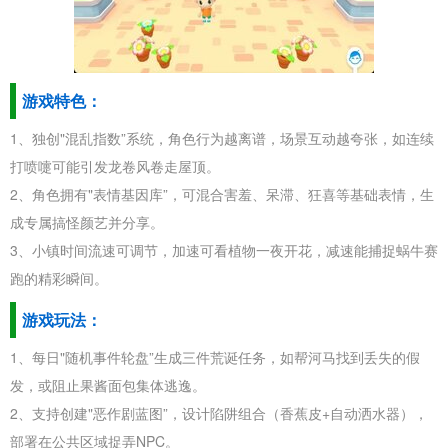
游戏特色：
1、独创"混乱指数”系统，角色行为越离谱，场景互动越夸张，如连续
打喷嚏可能引发龙卷风卷走屋顶。
2、角色拥有"表情基因库”，可混合害羞、呆滞、狂喜等基础表情，生
成专属搞怪颜艺并分享。
3、小镇时间流速可调节，加速可看植物一夜开花，减速能捕捉蜗牛赛
跑的精彩瞬间。
游戏玩法：
1、每日"随机事件轮盘”生成三件荒诞任务，如帮河马找到丢失的假
发，或阻止果酱面包集体逃逸。
2、支持创建"恶作剧蓝图”，设计陷阱组合（香蕉皮+自动洒水器），
部署在公共区域捉弄NPC。