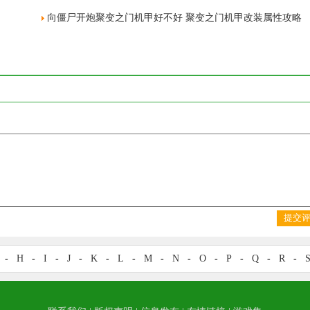
向僵尸开炮聚变之门机甲好不好 聚变之门机甲改装属性攻略
提交
-
H
-
I
-
J
-
K
-
L
-
M
-
N
-
O
-
P
-
Q
-
R
-