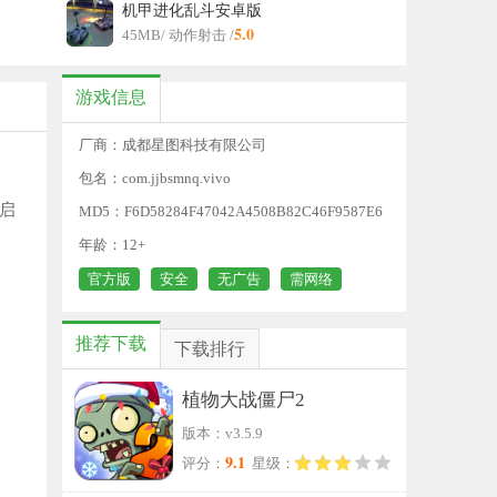
机甲进化乱斗安卓版
5.0
45MB
/ 动作射击 /
游戏信息
厂商：成都星图科技有限公司
包名：com.jjbsmnq.vivo
启
MD5：F6D58284F47042A4508B82C46F9587E6
年龄：12+
官方版
安全
无广告
需网络
推荐下载
下载排行
植物大战僵尸2
版本：v3.5.9
9.1
评分：
星级：