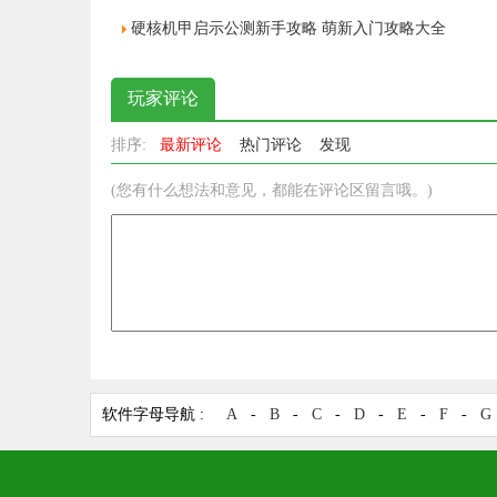
硬核机甲启示公测新手攻略 萌新入门攻略大全
玩家评论
排序:
最新评论
热门评论
发现
(您有什么想法和意见，都能在评论区留言哦。)
软件字母导航 :
A
-
B
-
C
-
D
-
E
-
F
-
G