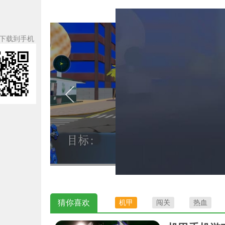
下载到手机
猜你喜欢
机甲
闯关
热血