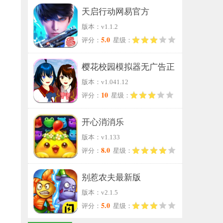
天启行动网易官方
版本：v1.1.2
5.0
评分：
星级：
樱花校园模拟器无广告正
版本：v1.041.12
版
10
评分：
星级：
开心消消乐
版本：v1.133
8.0
评分：
星级：
别惹农夫最新版
版本：v2.1.5
5.0
评分：
星级：