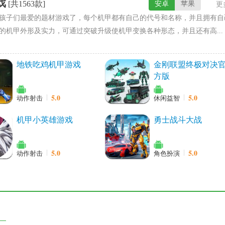
戏
[共1563款]
安卓
苹果
更
孩子们最爱的题材游戏了，每个机甲都有自己的代号和名称，并且拥有自
的机甲外形及实力，可通过突破升级使机甲变换各种形态，并且还有高...
地铁吃鸡机甲游戏
金刚联盟终极对决
方版
5.0
5.0
动作射击
休闲益智
机甲小英雄游戏
勇士战斗大战
5.0
5.0
动作射击
角色扮演