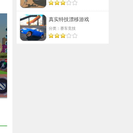
真实特技漂移游戏
分类：赛车竞技