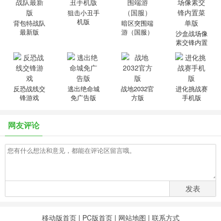
狙击小丑手
机版
背包特战队
暗区突围端
最新版
游（国服）
沙盒战场像
素交锋内置
菜单版
反恐战线交
逃出绝命城
战地2032官
进化挑战赛
锋游戏
免广告版
方版
手机版
网友评论
发表
移动版首页
|
PC版首页
|
网站地图
|
联系方式