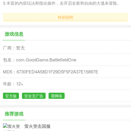
3.丰富的内容玩法和指尖操作，去开启全新和自由的大逃杀冒险。
特别说明
游戏信息
厂商：暂无
包名：com.GoodGame.BattlefieldOne
MD5：6730FED4A58D1F29D5F5F2A37E15897E
年龄：12+
官方版
安全无广告
需网络
推荐游戏
萤火突击国服