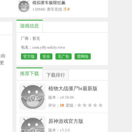
模拟赛车极限狂飙
5.0
138MB
/ 赛车竞技 /
游戏信息
厂商：暂无
包名：com.yffy.wdxly.vivo
自由
官方版
安全
无广告
需网络
更
推荐下载
下载排行
植物大战僵尸bt最新版
版本：v0.59.06
10
评分：
星级：
原神游戏官方版
版本：v5.3.0