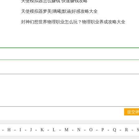
天使模拟器怎么赚钱 快速赚钱攻略
天使模拟器梦美|璃曦|默涵|好感攻略大全
封神幻想世界物理职业怎么玩？物理职业养成攻略大全
提交
-
H
-
I
-
J
-
K
-
L
-
M
-
N
-
O
-
P
-
Q
-
R
-