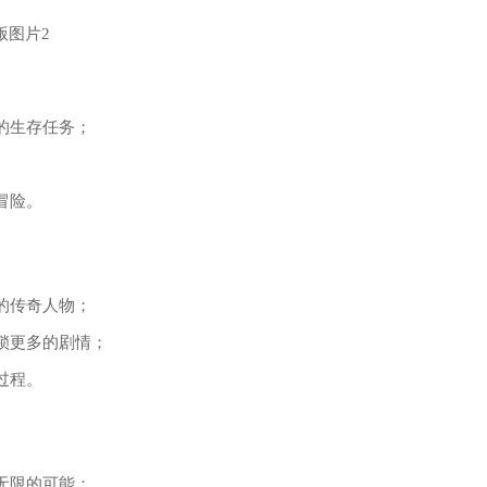
的生存任务；
；
冒险。
的传奇人物；
锁更多的剧情；
过程。
无限的可能；