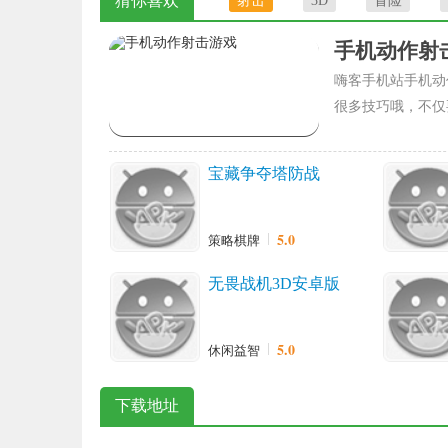
猜你喜欢
射击
3D
冒险
手机动作射
嗨客手机站手机动
很多技巧哦，不仅
宝藏争夺塔防战
5.0
策略棋牌
无畏战机3D安卓版
5.0
休闲益智
下载地址