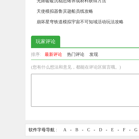
无限暖暖沉稳思绪养成材料获得方法
天使模拟器鲁滨逊船员线攻略
崩坏星穹铁道模拟宇宙不可知域活动玩法攻略
玩家评论
排序:
最新评论
热门评论
发现
(您有什么想法和意见，都能在评论区留言哦。)
软件字母导航 :
A
-
B
-
C
-
D
-
E
-
F
-
G