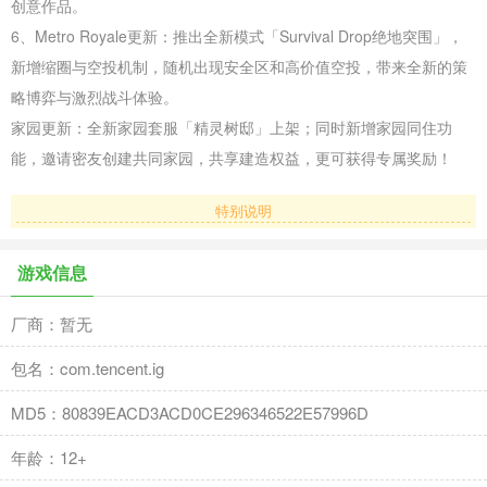
创意作品。
6、Metro Royale更新：推出全新模式「Survival Drop绝地突围」，
新增缩圈与空投机制，随机出现安全区和高价值空投，带来全新的策
略博弈与激烈战斗体验。
家园更新：全新家园套服「精灵树邸」上架；同时新增家园同住功
能，邀请密友创建共同家园，共享建造权益，更可获得专属奖励！
特别说明
游戏信息
厂商：暂无
包名：com.tencent.ig
MD5：80839EACD3ACD0CE296346522E57996D
年龄：12+