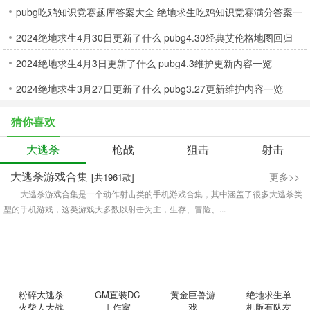
pubg吃鸡知识竞赛题库答案大全 绝地求生吃鸡知识竞赛满分答案一
2024绝地求生4月30日更新了什么 pubg4.30经典艾伦格地图回归
览
2024绝地求生4月3日更新了什么 pubg4.3维护更新内容一览
2024绝地求生3月27日更新了什么 pubg3.27更新维护内容一览
猜你喜欢
大逃杀
枪战
狙击
射击
大逃杀游戏合集
更多>>
[共1961款]
大逃杀游戏合集是一个动作射击类的手机游戏合集，其中涵盖了很多大逃杀类
型的手机游戏，这类游戏大多数以射击为主，生存、冒险、...
粉碎大逃杀
GM直装DC
黄金巨兽游
绝地求生单
火柴人大战
工作室
戏
机版有队友