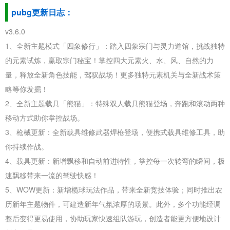
pubg更新日志：
v3.6.0
1、全新主题模式「四象修行」：踏入四象宗门与灵力道馆，挑战独特
的元素试炼，赢取宗门秘宝！掌控四大元素火、水、风、自然的力
量，释放全新角色技能，驾驭战场！更多独特元素机关与全新战术策
略等你发掘！
2、全新主题载具「熊猫」：特殊双人载具熊猫登场，奔跑和滚动两种
移动方式助你掌控战场。
3、枪械更新：全新载具维修武器焊枪登场，便携式载具维修工具，助
你持续作战。
4、载具更新：新增飘移和自动前进特性，掌控每一次转弯的瞬间，极
速飘移带来一流的驾驶快感！
5、WOW更新：新增榄球玩法作品，带来全新竞技体验；同时推出农
历新年主题物件，可建造新年气氛浓厚的场景。此外，多个功能经调
整后变得更易使用，协助玩家快速组队游玩，创造者能更方便地设计