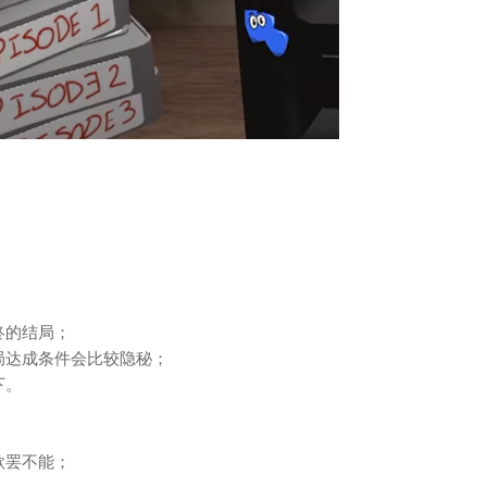
终的结局；
局达成条件会比较隐秘；
下。
欲罢不能；