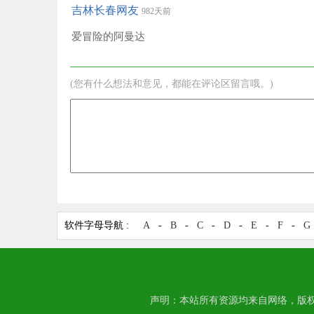
吉林长春网友
982天前
爱冒险的阿曼达
(您有什么想法和意见，都能在评论区留言哦。)
软件字母导航 :
A
-
B
-
C
-
D
-
E
-
F
-
G
声明：本站所有资源均来自网络，版