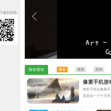
下载到手机
猜你喜欢
像素
逃脱
恐怖
像素手机游
嗨客手机站像素手
就是由一个个方块