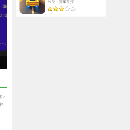
分类：赛车竞技
多>
样