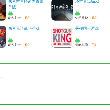
像素世界怪谈内置菜
环世界1.3mod
单版
5.0
5.0
动作射击
休闲益智
像素无限乱斗游戏
霰弹国王游戏
5.0
7.1
动作射击
策略棋牌