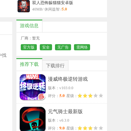
双人恐怖躲猫猫安卓版
5.0
40MB
/ 休闲益智 /
游戏信息
厂商：暂无
官方版
安全
无广告
需网络
中找
推荐下载
下载排行
漫威终极逆转游戏
版本：v103.0.0
5.0
评分：
星级：
元气骑士最新版
版本：v6.3.0
9.0
评分：
星级：