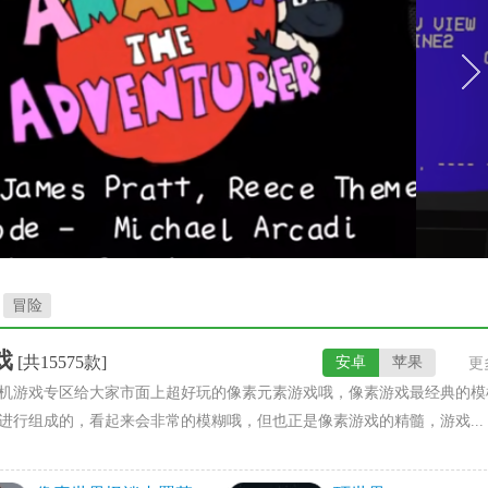
冒险
戏
[共15575款]
安卓
苹果
更
机游戏专区给大家市面上超好玩的像素元素游戏哦，像素游戏最经典的模
进行组成的，看起来会非常的模糊哦，但也正是像素游戏的精髓，游戏...