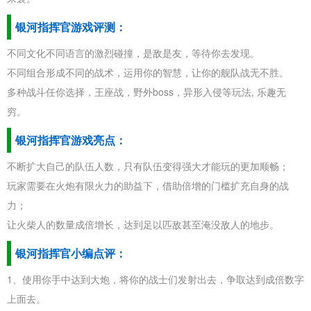
银河指挥官游戏评测：
不同文化不同语言的激烈碰撞，是敌是友，等待你去发现。
不同组合形成不同的战术，运用你的智慧，让你的舰队战无不胜。
多种战斗任你选择，王座战，野外boss，异形入侵等玩法, 乐趣无
穷。
银河指挥官游戏亮点：
不断扩大自己的队伍人数，只有队伍变得强大才能玩的更加顺畅；
玩家需要在火炮有限火力的助益下，借助倍增的门槛扩充自身的战
力；
让火柴人的数量成倍增长，达到足以匹敌甚至淹没敌人的地步。
银河指挥官小编点评：
1、使用你手中达到大炮，将你的战士们发射出去，争取达到成倍数字
上面去。