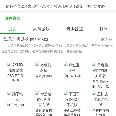
崩坏星穹铁道火山星球怎么过 银河球棒侠传说第一关打法攻略
推荐
猜你喜欢
过关
高清游戏
老少皆宜
趣味
过关手机游戏
更多>>
[共13412款]
过关手机游戏专区带来给大家轻松好玩的过关题材冒险游戏，开启欢快的过关
冒险之旅吧，面对关卡要掌握很多的相关难题，并且还要使...
ASMR完美
老铁找厕所
疯狂五子棋
整理
勇者跑酷向
前冲安卓版
脑子动一动
命运逆转模
平面工程模
圣杯连连消
拟器官方版
拟器手机版
红包版