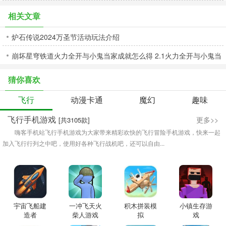
相关文章
炉石传说2024万圣节活动玩法介绍
崩坏星穹铁道火力全开与小鬼当家成就怎么得 2.1火力全开与小鬼当
家成就获取攻略
猜你喜欢
飞行
动漫卡通
魔幻
趣味
飞行手机游戏
更多>>
[共3105款]
嗨客手机站飞行手机游戏为大家带来精彩欢快的飞行冒险手机游戏，快来一起
加入飞行行列之中吧，使用好各种飞行战机吧，还可以自由...
宇宙飞船建
一冲飞天火
积木拼装模
小镇生存游
造者
柴人游戏
拟
戏