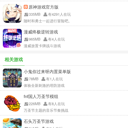
原神游戏官方版
335MB
有4291人在玩
随时和勇士一起进行冒险吧。
漫威终极逆转游戏
965MB
有4人在玩
漫威放置卡牌战斗游戏
相关游戏
小鬼你过来呀内置菜单版
78MB
有1人在玩
体验全新刺激的塔防游戏
fnf国人万圣节模组
226MB
有8人在玩
万圣节主题的音乐节奏挑战
石头万圣节游戏