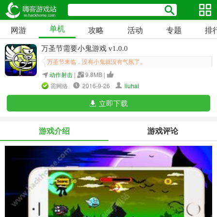
单机
网游
攻略
活动
专题
排
万圣节需要小鬼游戏 v1.0.0
万圣节来临，没有小鬼就没有气氛了。
动作射击
|
9.8MB |
需网络
2016-9-26
liuhai
立即下载
游戏介绍
游戏评论