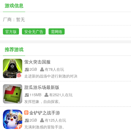
游戏信息
厂商：暂无
官方版
安全无广告
需网络
推荐游戏
萤火突击国服
2GB
有78人在玩
走进新的战场中进行刺激的对决
甜瓜游乐场最新版
115MB
有2521人在玩
发挥想象，自由探索。
金铲铲之战手游
2GB
有125人在玩
充满刺激感的冒险手游。