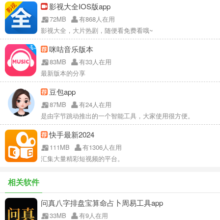
影视大全IOS版app
72MB
有868人在用
影视大全，大片热剧，随便看免费看哦~
咪咕音乐版本
83MB
有33人在用
最新版本的分享
豆包app
87MB
有24人在用
是由字节跳动推出的一个智能工具，大家使用很方便。
快手最新2024
111MB
有1306人在用
汇集大量精彩短视频的平台。
相关软件
问真八字排盘宝算命占卜周易工具app
33MB
有9人在用