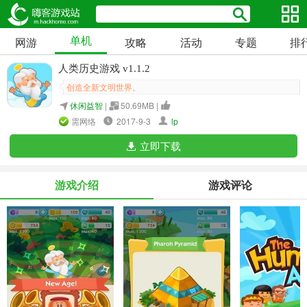
单机
网游
攻略
活动
专题
排
人类历史游戏 v1.1.2
创造全新文明世界。
休闲益智
|
50.69MB |
需网络
2017-9-3
lp
立即下载
游戏介绍
游戏评论