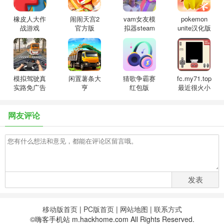
橡皮人大作
闹闹天宫2
vam女友模
pokemon
战游戏
官方版
拟器steam
unite汉化版
模拟驾驶真
闲置薯条大
猜歌争霸赛
fc.my71.top
实路免广告
亨
红包版
最近很火小
版
霸王游戏机
网友评论
发表
移动版首页
|
PC版首页
|
网站地图
|
联系方式
©嗨客手机站 m.hackhome.com All Rights Reserved.