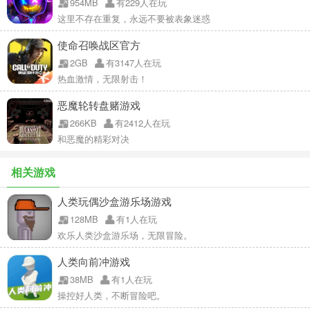
954MB
有229人在玩
这里不存在重复，永远不要被表象迷惑
使命召唤战区官方
2GB
有3147人在玩
热血激情，无限射击！
恶魔轮转盘赌游戏
266KB
有2412人在玩
和恶魔的精彩对决
相关游戏
人类玩偶沙盒游乐场游戏
128MB
有1人在玩
欢乐人类沙盒游乐场，无限冒险。
人类向前冲游戏
38MB
有1人在玩
操控好人类，不断冒险吧。