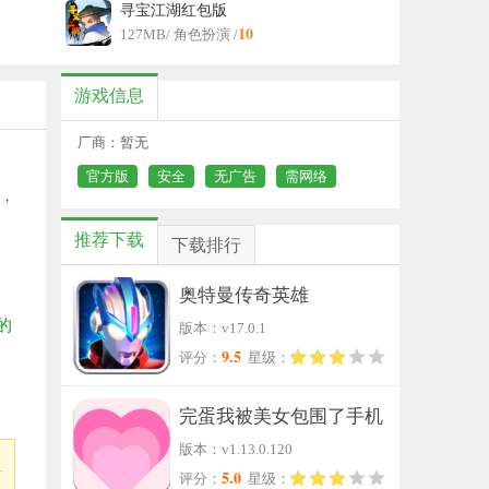
寻宝江湖红包版
10
127MB
/ 角色扮演 /
游戏信息
厂商：暂无
官方版
安全
无广告
需网络
，
推荐下载
下载排行
奥特曼传奇英雄
的
版本：v17.0.1
9.5
评分：
星级：
完蛋我被美女包围了手机
版本：v1.13.0.120
版
5.0
评分：
星级：