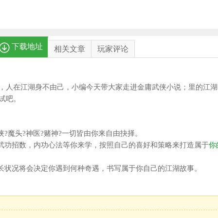
下载地址
相关文章
玩家评论
，人在江湖身不由己，小编今天带大家走进金庸武侠小说；里的江湖
试吧。
?魔头?神医?赌神?一切皆由你来自由抉择。
种武功招数，内功心法等你来学，按照自己的喜好和策略来打造属于
你
成长状况将会决定你遇到何种奇遇，书写属于你自己的江湖故事。