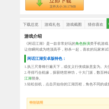
文件大小:36.17MB
下载总览
游戏礼包
游戏截图
猜你喜欢
游戏介绍
《闲话江湖》是一款非常好玩的
角色扮演
类手机游戏
让你瞬间成为绝顶高手，秒杀一起，喜欢的玩家来试
闲话江湖安卓版特色：
1.执三尺青锋行遍天下，或仗义行侠或纵意妄为。大侠
2.寻得巧合机缘，探获绝世神功，十大门派，数百
江湖
替身。
3.轻松挂机，点击开始你的江湖历程，角色不同的
特别说明