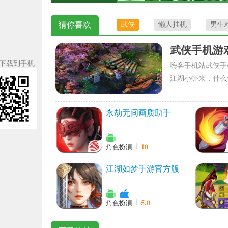
猜你喜欢
武侠
懒人挂机
男生
武侠手机游
下载到手机
嗨客手机站武侠手
江湖小虾米，什么
永劫无间画质助手
10
角色扮演
江湖如梦手游官方版
5.0
角色扮演