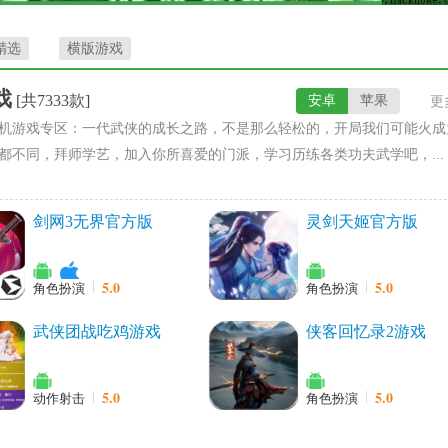
精选
横版游戏
戏
[共7333款]
安卓
苹果
更
机游戏专区：一代武侠的成长之路，不是那么轻松的，开局我们可能火成
都不同，拜师学艺，加入你所喜爱的门派，学习历练各类功夫武学吧，...
剑网3无界官方版
灵剑天姬官方版
5.0
5.0
角色扮演
角色扮演
武侠团战吃鸡游戏
侠客回忆录2游戏
5.0
5.0
动作射击
角色扮演