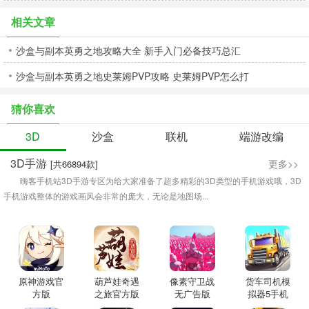
相关文章
沙盒与副本英勇之地攻略大全 新手入门必备技巧总汇
沙盒与副本英勇之地史莱姆PVP攻略 史莱姆PVP怎么打
猜你喜欢
3D
沙盒
联机
端游改编
3D手游
更多>>
[共66894款]
嗨客手机站3D手游专区为给大家准备了超多精彩的3D类型的手机游戏哦，3D
手机游戏整体的游戏画风会非常的庞大，无论是地图场...
原神游戏官
葫芦娃奇遇
像素守卫战
货车司机模
方版
之旅官方版
无广告版
拟器5手机
版