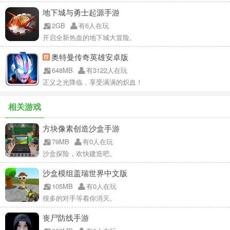
地下城与勇士起源手游
2GB
有6人在玩
开启全新热血的地下城大冒险。
奥特曼传奇英雄安卓版
648MB
有3122人在玩
正义之光降临，享受满满的炽血！
相关游戏
方块像素创造沙盒手游
79MB
有0人在玩
沙盒探险，欢快建造吧。
沙盒模组盖瑞世界中文版
105MB
有0人在玩
很多的对手等着你消灭。
丧尸防线手游