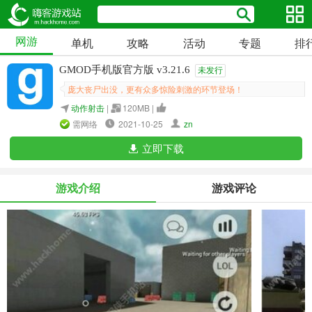
网游
单机
攻略
活动
专题
排
GMOD手机版官方版 v3.21.6
未发行
庞大丧尸出没，更有众多惊险刺激的环节登场！
动作射击
|
120MB |
需网络
2021-10-25
zn
立即下载
游戏介绍
游戏评论