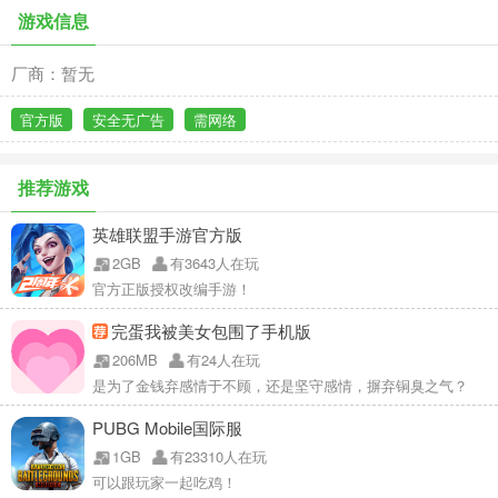
游戏信息
厂商：暂无
官方版
安全无广告
需网络
推荐游戏
英雄联盟手游官方版
2GB
有3643人在玩
官方正版授权改编手游！
完蛋我被美女包围了手机版
206MB
有24人在玩
是为了金钱弃感情于不顾，还是坚守感情，摒弃铜臭之气？
PUBG Mobile国际服
1GB
有23310人在玩
可以跟玩家一起吃鸡！