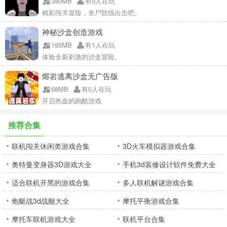
380MB
有0人在玩
精彩闯关冒险，丧尸防线出击吧。
神秘沙盒创造游戏
195MB
有1人在玩
体验全新刺激的沙盒冒险。
熔岩逃离沙盒无广告版
68MB
有0人在玩
开启热血的跑酷游戏
推荐合集
联机闯关休闲类游戏合集
3D火车模拟器游戏合集
奥特曼变身器3D游戏大全
手机3d装修设计软件免费大全
适合联机开黑的游戏合集
多人联机解谜游戏合集
炮艇战3d战舰大全
摩托平衡游戏合集
摩托车联机游戏大全
联机平台合集