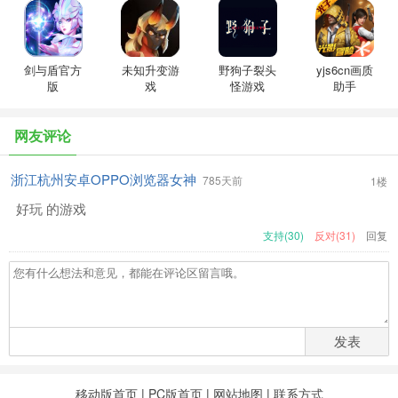
剑与盾官方
未知升变游
野狗子裂头
yjs6cn画质
版
戏
怪游戏
助手
网友评论
浙江杭州安卓OPPO浏览器女神
785天前
1楼
好玩 的游戏
支持(30)
反对(31)
回复
发表
移动版首页
|
PC版首页
|
网站地图
|
联系方式