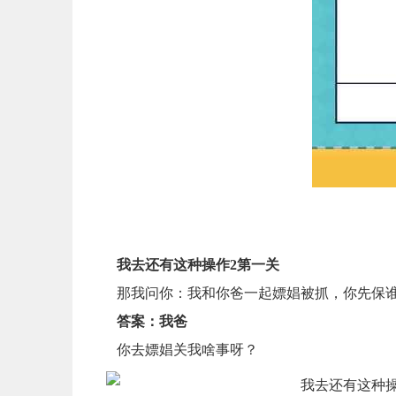
我去还有这种操作2第一关
那我问你：我和你爸一起嫖娼被抓，你先保
答案：我爸
你去嫖娼关我啥事呀？