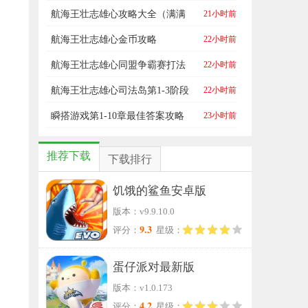
汇
航海王壮志雄心攻略大全（满满
21小时前
干货篇）
航海王壮志雄心金币攻略
22小时前
航海王壮志雄心同盟争霸赛打法
22小时前
攻略
航海王壮志雄心司法岛第1-3阶段
22小时前
全攻略
瞬搭游戏第1-10章最佳答案攻略
23小时前
大全
推荐下载
下载排行
饥饿的鲨鱼安卓版
版本：v9.9.10.0
9.3
评分：
星级：
蛋仔派对最新版
版本：v1.0.173
4.2
评分：
星级：