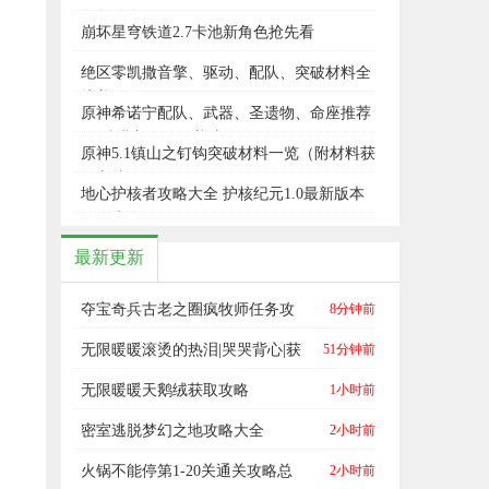
角色公布
崩坏星穹铁道2.7卡池新角色抢先看
绝区零凯撒音擎、驱动、配队、突破材料全
培养攻略
原神希诺宁配队、武器、圣遗物、命座推荐
5.1希诺宁保姆级养成攻略
原神5.1镇山之钉钩突破材料一览（附材料获
得方法）
地心护核者攻略大全 护核纪元1.0最新版本
攻略大全
最新更新
夺宝奇兵古老之圈疯牧师任务攻
8分钟前
略
无限暖暖滚烫的热泪|哭哭背心|获
51分钟前
取攻略
无限暖暖天鹅绒获取攻略
1小时前
密室逃脱梦幻之地攻略大全
2小时前
火锅不能停第1-20关通关攻略总
2小时前