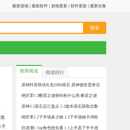
最新游戏
|
最新软件
|
游戏更新
|
软件更新
|
最新合集
推荐阅读
阅读排行
原神抖音联动礼包1000原石 原神循音觅奇活
动礼包领取方法
绝区零1.3断层之谜密码有什么用 断层之谜
攻略大全
原神5.2原石总汇盘点 5.2版本原石获取总数
一览（上半+下半）
，改
绝区零1.2下半场多少抽 1.2下半场抽卡消耗
总汇
卷子
归龙潮1.1up角色抢先看 1.1上半及下半卡池