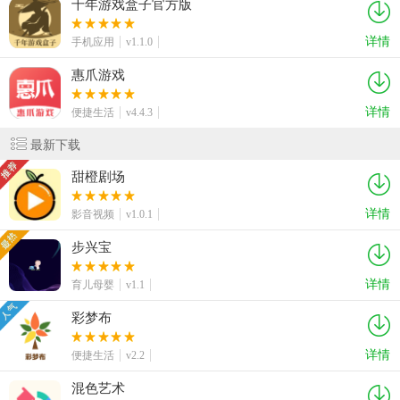
千年游戏盒子官方版
详情
手机应用
v1.1.0
惠爪游戏
详情
便捷生活
v4.4.3
最新下载
甜橙剧场
详情
影音视频
v1.0.1
步兴宝
详情
育儿母婴
v1.1
彩梦布
详情
便捷生活
v2.2
混色艺术