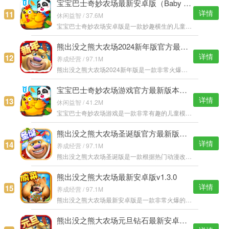
宝宝巴士奇妙农场最新安卓版（Baby Panda）v8.12.00.01
详情
11
休闲益智 / 37.6M
宝宝巴士奇妙农场安卓版是一款妙趣横生的儿童模拟休闲益智游戏，多种玩法随心所欲，你需要打造你的梦幻农场，赚取各种金币，新的道具，享受探索世界的乐趣。 宝宝巴士奇妙农场安卓版特色： 1、牛棚、羊圈、鸡舍、果园
熊出没之熊大农场2024新年版官方最新版v1.3.0
详情
12
养成经营 / 97.1M
熊出没之熊大农场2024新年版是一款非常火爆的农场题材养成类手机游戏，和可爱的熊大一起经营属于自己的农场，上演更多搞笑的剧情和欢乐的事件，一起喜迎新年的到来，丰富的活动和福利装饰全新的面貌。 熊出没之熊大农
宝宝巴士奇妙农场游戏官方最新版本（Baby Panda）v9.17.00.00
详情
13
休闲益智 / 41.2M
宝宝巴士奇妙农场游戏是一款非常有趣的儿童模拟休闲益智游戏，清新的画面风格设定，你需要打造你的梦幻农场，不断赚取更多的金币，升级你的装备，各种道具，打造豪华农场。 宝宝巴士奇妙农场游戏特色： 1、牛棚、羊圈
熊出没之熊大农场圣诞版官方最新版本下载v1.3.0
详情
14
养成经营 / 97.1M
熊出没之熊大农场圣诞版是一款根据热门动漫改编而来的休闲类手机游戏，和熊大一起经营属于自己的农场，体验当农场主的快感，培养丰富的植物，让自己获得喜欢的丰收，召唤好友一起制作大量的订单吧。 熊出没之熊大农场
熊出没之熊大农场最新安卓版v1.3.0
详情
15
养成经营 / 97.1M
熊出没之熊大农场最新安卓版是一款非常火爆的休闲经营类手机游戏，游戏以经典的动画为题材改编而来，深受玩家的喜欢，通过自己辛勤的劳作播种，最终获得丰富的收成，还要提防光头强哦。喜欢的玩家不要错过哦。 熊出没
熊出没之熊大农场元旦钻石最新安卓版v1.3.0