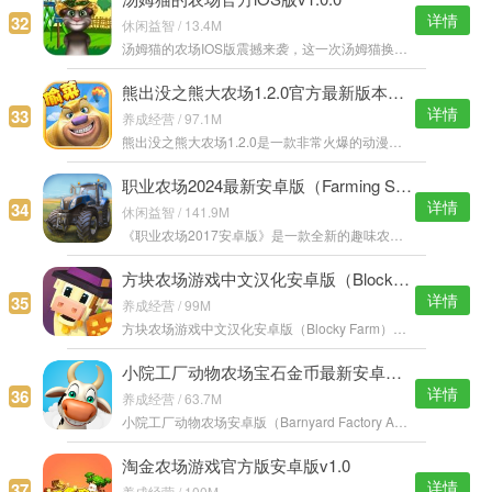
详情
32
休闲益智 / 13.4M
汤姆猫的农场IOS版震撼来袭，这一次汤姆猫换上了新衣服来到了农场，农场中众多可爱的小动物可以和你互动，一切都是那么的祥和，你的日常生活就是饲养农场中的小动物，还要种植蔬菜，快来加入我们吧！ 汤姆猫的农场IO
熊出没之熊大农场1.2.0官方最新版本下载v1.3.0
详情
33
养成经营 / 97.1M
熊出没之熊大农场1.2.0是一款非常火爆的动漫改编休闲手机游戏，和可爱的熊大熊二一起经营属于自己的农场，感受偷菜的乐趣，回味童年美好的乐趣，疯狂的红包免费送，翻身做土豪不用愁。 熊出没之熊大农场1.2.0特点：
职业农场2024最新安卓版（Farming Simulator 16）v1.1.1.5
详情
34
休闲益智 / 141.9M
《职业农场2017安卓版》是一款全新的趣味农场经营游戏，玩家可自由发挥创造力，开设多种经营模式，超多的农场道具，帮助你迅速上手，也可以随意组建大型建筑设施，完成你心中的梦想，成就农场大亨的荣誉。 职业农场2
方块农场游戏中文汉化安卓版（Blocky Farm）v1.2.58
详情
35
养成经营 / 99M
方块农场游戏中文汉化安卓版（Blocky Farm）是一款方块像素风格的农场经营游戏，有点类似于我的世界农场风格，但内容更加丰富，画面也更加清晰细腻，众多特色的农场种植物，像素风格也别有一番趣味。 方块农场中文版
小院工厂动物农场宝石金币最新安卓版v6.0
详情
36
养成经营 / 63.7M
小院工厂动物农场安卓版（Barnyard Factory Animal Farm）是一款Q版卡通风格的模拟养成游戏，可爱唯美的画风，独特的货物交易 系统，玩家可以自由发挥，种植和培养各种作物，建设属于自己的农场。 小院工厂动物农场安
淘金农场游戏官方版安卓版v1.0
详情
37
养成经营 / 100M