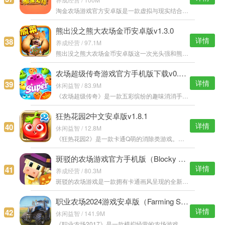
淘金农场游戏官方安卓版是一款虚拟与现实结合的农场经营游戏，游戏中玩家的一些虚拟收入都可以转换为现金，你可以通过种植不同作物来扩大自己的收入，升级更多的土地，种植更多的农作物。 淘金农场官方游戏特色： 1.
熊出没之熊大农场金币安卓版v1.3.0
详情
38
养成经营 / 97.1M
熊出没之熊大农场金币安卓版这一次光头强和熊大熊二们将不再冒险，而是携手经营农场，通过种植各种农作物，然后收获贩卖而赚取金币，金币可以更高级的农场和农作物。 熊出没之熊大农场金币安卓说明： 游戏已最新安卓
农场超级传奇游戏官方手机版下载v0.56.7
详情
39
休闲益智 / 83.9M
《农场超级传奇》是一款五彩缤纷的趣味消消手机官网游戏，游戏以剧情展开，将农场与蔬菜还有小动物们相结合，游戏玩法有趣可爱，玩家在这里可以感受到的放松与乐趣。 农场超级传奇游戏特色： 1、超过100个神奇的全新
狂热花园2中文安卓版v1.8.1
详情
40
休闲益智 / 12.8M
《狂热花园2》是一款卡通Q萌的消除类游戏。游戏中所有的消除元素都是可爱的蔬菜食物组成，看着这些可爱的蔬菜食物，让人都不忍下手，不过把这些蔬菜水果消除掉就表示收获了它们。 狂热花园2中文版安卓说明： 游戏锁定
斑驳的农场游戏官方手机版（Blocky Farm）v1.0.39
详情
41
养成经营 / 80.3M
斑驳的农场游戏是一款拥有卡通画风呈现的全新农场经营游戏，你的任务就是完成一个全新的农场建造，还有众多有趣的活动等你参加啊，完成饲养小动物等任务，开启欢快的农场生活吧！ 斑驳的农场游戏特色： 1.一个移动的
职业农场2024游戏安卓版（Farming Simulator 16）v1.1.1.5
详情
42
休闲益智 / 141.9M
《职业农场2017》是一款模拟经营的农场游戏，超高清的画质，流畅的驾驶操作，多种华丽庄园等待开发，十分广阔的地图随意探索，玩家自由度非常高，目的只有一个，就是打造自己的理想农场。 职业农场2017游戏特色： 1、