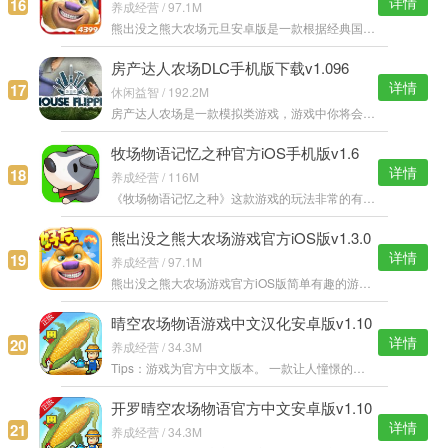
详情
16
养成经营 / 97.1M
熊出没之熊大农场元旦安卓版是一款根据经典国漫打造的休闲类养成游戏，游戏中含有丰富的农场元素，多样化的种植环境给你想要的娱乐体验，牧场养成加入萌宠玩法，超多创意新玩法等你来感受乐趣。 熊出没之熊大农场元旦
房产达人农场DLC手机版下载v1.096
详情
17
休闲益智 / 192.2M
房产达人农场是一款模拟类游戏，游戏中你将会打造你的专业团队，来对各种破旧的房屋内来清洁房屋、粉刷墙壁、安装暖气片等一系列的举动。整个游戏将会给玩家创造更多的乐趣，完成更多的装修挑战。
牧场物语记忆之种官方iOS手机版v1.6
详情
18
养成经营 / 116M
《牧场物语记忆之种》这款游戏的玩法非常的有趣，玩家将于快农场共度一生，在这里成长，在这里结婚生子，依靠他让自己的生活变得更加的美好，喜欢的朋友赶紧下载游戏吧！ 牧场物语记忆之种iOS版特色： 玩家在游戏中要
熊出没之熊大农场游戏官方iOS版v1.3.0
详情
19
养成经营 / 97.1M
熊出没之熊大农场游戏官方iOS版简单有趣的游戏方式，培养自己梦幻般的农场，通过种植农作物然后出售获取大量的金钱，然后购买全新的农作物进行种植，等级越高，可以种植的农作物也越多哦！ 熊出没之熊大农场IOS版游戏
晴空农场物语游戏中文汉化安卓版v1.10
详情
20
养成经营 / 34.3M
Tips：游戏为官方中文版本。 一款让人憧憬的农场生活模拟类游戏！ 在这片广阔的土地上建设属于你自己的人气观光农场吧。 只要用你的爱去培养出爽脆的莴苣和甘甜的草莓等名牌农作物的话 周边商店的订单委托就会蜂拥而
开罗晴空农场物语官方中文安卓版v1.10
详情
21
养成经营 / 34.3M