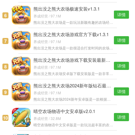
熊出没之熊大农场极速安装v1.3.1
详情
6
养成经营 / 97.1M
熊出没之熊大农场是一款玩法新颖有趣的农场经营游戏，游戏中玩家需要管理自己独一无二的农场，玩家还可以自己制作各种各样的农作物，除了通过种植发现各种稀有农作物，玩家还可以探索秘境发现农作物。 熊出没之熊大农
熊出没之熊大农场游戏官方下载v1.3.1
详情
7
养成经营 / 97.1M
熊出没之熊大农场是一款很适合打发时间的农场养成游戏，游戏场景精美细腻，玩家通过各种装饰物品将自己的农场装扮成一座梦幻版的庄园，种植各种稀有的农作物。 熊出没之熊大农场游戏特色： 1.播下种子，收获农作物；
熊出没之熊大农场游戏下载安装最新安卓版v1.3.5
详情
8
养成经营 / 97.1M
熊出没之熊大农场安卓版下载安装版是一款非常好玩非常受欢迎的偷菜游戏，这一次不再上演砍树的剧情，而是将偷菜完美结合，原版人物形象，在这里你还能邀请你的森林好友一起探险哦，快来加入吧！ 熊出没之熊大农场安卓
熊出没之熊大农场2024新年版钻石最新安卓版v1.3.1
详情
9
养成经营 / 97.1M
熊出没之熊大农场2024新年安卓版是一款根据热门动漫改编而来的农场题材手机游戏，全新的宠物系统陪你度过盛大的新年节日，丰富的属性加成感受最纯正的动物乐园，一起回味经典，开创新的天地。 熊出没之熊大农场2024新
晴空农场物语中文安卓版v2.0.1
详情
10
养成经营 / 32.8M
晴空农场物语中文安卓版是一款玩法超丰富的农场经营游戏，各种趣味的农作物，随着农场等级的提高你可以更多的农作物，你还可以改善农场环境，提高作物的生长和产量。 晴空农场物语安卓版游戏特色： 1.不同人物有着不