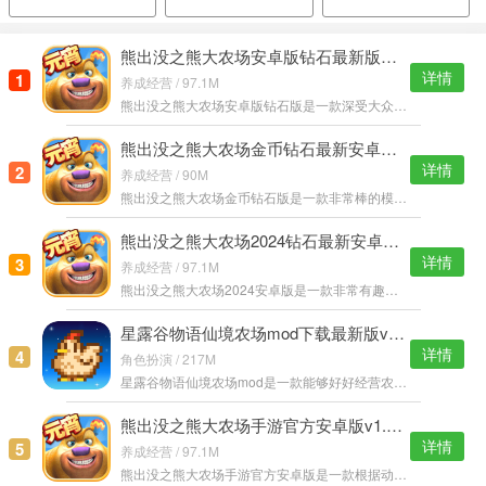
熊出没之熊大农场安卓版钻石最新版下载v1.3.1
详情
1
养成经营 / 97.1M
熊出没之熊大农场安卓版钻石版是一款深受大众欢迎的卡通经营类手游，动画片改编，在这里你可以随意装扮你的农场，还能进行出售货物，不过过程中不断有光头强捣乱，妙趣横生，快来体验吧！ 熊出没之熊大农场安卓版钻石
熊出没之熊大农场金币钻石最新安卓版v1.3.1
详情
2
养成经营 / 90M
熊出没之熊大农场金币钻石版是一款非常棒的模拟经营类手游，此类游戏已经出来了很多版本，每一个版本都大受欢迎，如今将农场与熊出没完美结合，简直就是经典中的经典，快来嗨客站体验吧！ 熊出没之熊大农场金币钻石版
熊出没之熊大农场2024钻石最新安卓版v1.3.1
详情
3
养成经营 / 97.1M
熊出没之熊大农场2024安卓版是一款非常有趣的漫改游戏，玩法非常有趣，全新的内容、全新的玩法，为你带来一场前所未有的指尖经营体验，快来和呆萌可爱的熊大、熊二一起守护农场吧！ 熊出没之熊大农场2024安卓版游戏特
星露谷物语仙境农场mod下载最新版v1.25
详情
4
角色扮演 / 217M
星露谷物语仙境农场mod是一款能够好好经营农场的趣味模拟类游戏，可以在这里迅速实现自己的目标，有着全新的欢乐模拟经营玩法，在这个像素世界中，有着很多有意思的事情，加入了全新的美化包设定，让你的农场从此与
熊出没之熊大农场手游官方安卓版v1.3.1
详情
5
养成经营 / 97.1M
熊出没之熊大农场手游官方安卓版是一款根据动漫改编而来的农场经营游戏，游戏中玩家将和熊出没里面的人物角色们一起经营农场，各种稀有的农作物等你来种植，赶快来试试吧！ 熊出没之熊大农场游戏特色： 1.播下种子，