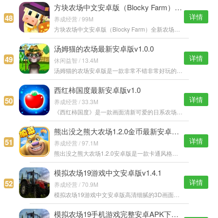
方块农场中文安卓版（Blocky Farm）v1.2.58
详情
48
养成经营 / 99M
方块农场中文安卓版（Blocky Farm）全新农场种植玩法，不仅可以进行各种农作物种植，还可以养宠物，各种方块画风的Q萌宠物自有饲养，丰富的游戏内容，使用各种现代化机器来打理农场吧。 方块农场安卓版游戏特色： 1.
汤姆猫的农场最新安卓版v1.0.0
详情
49
休闲益智 / 13.4M
汤姆猫的农场安卓版是一款非常不错非常好玩的休闲益智手游，游戏中你将控制汤姆猫在农场度过一天，穿上农民的衣服准备开始吧，你需要种植玉米，饲养奶牛和母鸡，还要帮助奶牛挤奶等活动。 汤姆猫的农场安卓版游戏特色
西红柿国度最新安卓版v1.0
详情
50
养成经营 / 33.3M
《西红柿国度》是一款画面清新可爱的日系农场游戏。在这个收获的季节，还有什么比大丰收更能让人感到喜悦了，看到这些又大又红的西红柿，满满的成就感，赶快来收获西红柿吧！ 西红柿国度安卓版说明： 游戏最新安卓。
熊出没之熊大农场1.2.0金币最新安卓版v1.3.0
详情
51
养成经营 / 97.1M
熊出没之熊大农场1.2.0安卓版是一款卡通风格以农场为题材的模拟经营手机游戏，丰富的社交和小伙伴一起快乐的套牛，独创的秘境系统可以帮助你收集更多珍贵的宝藏，用勤劳的双手实现致富的梦想。 熊出没之熊大农场1.2.
模拟农场19游戏中文安卓版v1.4.1
详情
52
养成经营 / 70.9M
模拟农场19游戏中文安卓版高清细腻的3D画面场景，模拟真实IDE农场生活，你可以自由使用各种机器车辆来开始农场建造工作，丰富的种植种类，随着时间的进行，你可以更多的种植。 模拟农场19安卓版游戏特色： 1.《模拟农
模拟农场19手机游戏完整安卓APK下载v1.4.1