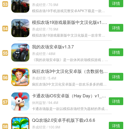
详情
53
养成经营 / 70.9M
模拟农场19手机游戏完整安卓APK下载是一款画面感超真实的农场模拟类游戏，游戏中玩家将化身为大农场主开始自己的农场经营，你可以种植各式各样的蔬菜植物，还可以养殖各式各样的动物。 模拟农场19手机版游戏特色： 1
模拟农场19游戏最新版中文汉化版v1.4.1
详情
54
养成经营 / 70.9M
模拟农场19游戏最新版中文汉化版是一款非常适合打发时间的农场模拟游戏，各种趣味的农场养成玩法，化身为农场主，开始经营规划自己的农场吧，你的目标就是将你的农场变为世界上最著名的农场。 模拟农场19手机版游戏特
我的农场安卓版v1.3.7
详情
55
养成经营 / 48M
《我的农场安卓版》是一款休闲农场模拟游戏，简单有趣的玩法，丰富的游戏内容，逼真的游戏场景，想体验一下在田地种植庄稼以及收割的过程吗？想要感受喂养奶牛的有趣场景吗？这里可以满足你，小编为大家带来了安卓版
疯狂农场3中文汉化安卓版（含数据包）v1.0
详情
56
养成经营 / 5.4M
疯狂农场3中文汉化安卓版是一款欢乐多多的模拟农场经营游戏，游戏中会出现各种各样奇异的动植物，玩家需要努力的照顾它们，让它们茁壮成长，然后更多更有趣的东西。 疯狂农场3安卓汉化安卓说明： 游戏为。 疯狂农场3
卡通农场iOS安卓版（Hay Day）v1_39_93
详情
57
休闲益智 / 94.4M
卡通农场版是一款以模拟农场经营为题材的养成类手游，玩家需要扮演农场的主人在农场内养殖多种物品和生物，将这新进行培育后出售赚取金币，整个游戏画面采用较为清新自然的田园风格，赶紧来下载游戏体验吧。 卡通农场
QQ农场2.0安卓手机版下载v3.6.6
详情
58
养成经营 / 100.9M