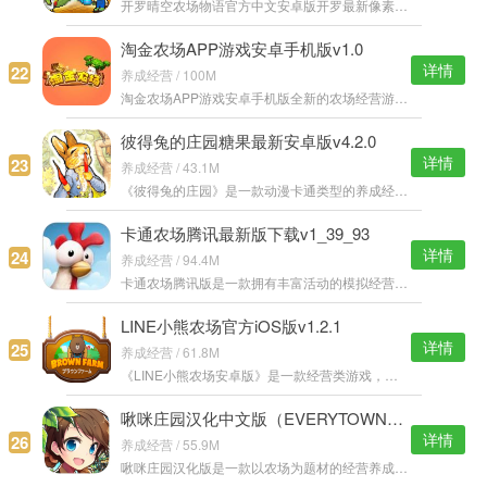
开罗晴空农场物语官方中文安卓版开罗最新像素农场经营游戏旋风来袭，精彩的游戏内容，化身为农场主开始各种趣味种植工作吧，你可以雇佣各式各样的人物来帮你打理农场，每个人物都有着各自不同的属性。 晴空农场物语中
淘金农场APP游戏安卓手机版v1.0
详情
22
养成经营 / 100M
淘金农场APP游戏安卓手机版全新的农场经营游戏，管理自己的小小农场，谨防他人来偷菜，丰富的种植作物，不同的农作物有着不同的行情，你可以自由挑选各种行情好的蔬菜种植，然后贩卖赚钱。 淘金农场APP游戏特色： 1.
彼得兔的庄园糖果最新安卓版v4.2.0
详情
23
养成经营 / 43.1M
《彼得兔的庄园》是一款动漫卡通类型的养成经营游戏。游戏中的主角是一只可爱的兔子，为了不成为人类的腹中之食而逃了出来，开始经营自己的农场庄园，通过买卖各种农作物而换取金币。 彼得兔的庄园糖果安卓版说明：
卡通农场腾讯最新版下载v1_39_93
详情
24
养成经营 / 94.4M
卡通农场腾讯版是一款拥有丰富活动的模拟经营游戏，你将拥有一片农场，农场的发展由你决定，更有全新的商店系统，售卖你的农场商品，不断发展经济，还能和好友进行互动哦！ 卡通农场腾讯版游戏特色： 1.在您的农场用
LINE小熊农场官方iOS版v1.2.1
详情
25
养成经营 / 61.8M
《LINE小熊农场安卓版》是一款经营类游戏，游戏中的小熊拥有一块美丽的土地，他在这里建造了农场，玩家需要帮小熊农场主打理好这块农场，让他变得更加的美丽，还能够带来更多的收入。 LINE小熊农场iOS版游戏特色： 1
啾咪庄园汉化中文版（EVERYTOWN）v1.0.8
详情
26
养成经营 / 55.9M
啾咪庄园汉化版是一款以农场为题材的经营养成类手机游戏，创造属于你的个性的庄园，用你的辛勤汗水经营好，种植出具体特色的产品吸引城镇人们的注意，会有更多的人来到这里观光。 啾咪庄园汉化版游戏特点： 1、摆脱繁