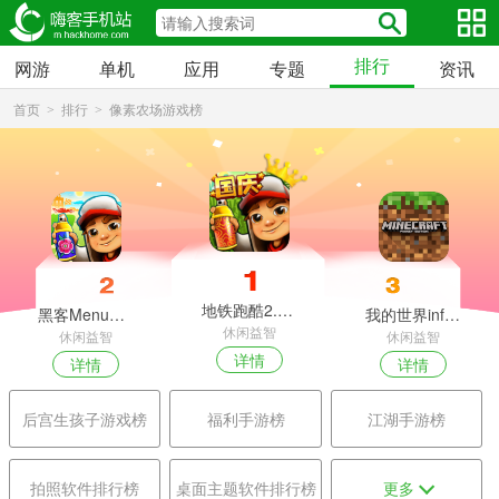
排行
网游
单机
应用
专题
资讯
首页
排行
像素农场游戏榜
>
>
地铁跑酷2.70.0官方最新游戏2024成都国庆版下载（Subway Surfers）
黑客Menu菜单Subway Surf下载最新版
我的世界infdev手机版边境之地下载
休闲益智
休闲益智
休闲益智
详情
详情
详情
后宫生孩子游戏榜
福利手游榜
江湖手游榜
拍照软件排行榜
桌面主题软件排行榜
更多