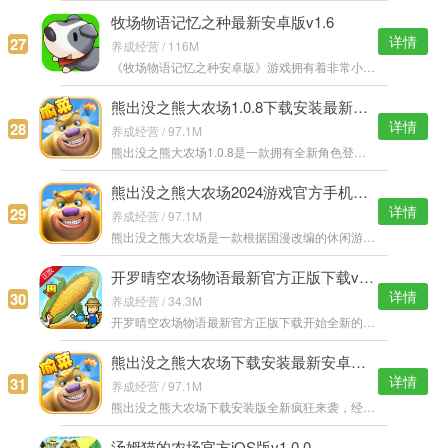
牧场物语记忆之种最新安卓版v1.6
详情
27
养成经营 / 116M
《牧场物语记忆之种安卓版》游戏拥有着非常小清新的游戏画面，精致的游戏玩法和特色的游戏内容，让游戏变得更加的精致，通过自己的努力赚取更多的酬劳，让农场更加的蓬勃，非常的有趣！ 牧场物语记忆之种安卓版说明：
熊出没之熊大农场1.0.8下载安装最新版v1.3.0
详情
28
养成经营 / 97.1M
熊出没之熊大农场1.0.8是一款拥有全新角色登场的模拟经营游戏，跟随熊大熊二一起完成全新的农场建造吧，种植蔬菜，打理农场等等众多活动等你加入，劳动最光荣哦！ 熊出没之熊大农场1.0.8游戏特色： 1.播下种子，收获
熊出没之熊大农场2024游戏官方手机版下载v1.3.0
详情
29
养成经营 / 97.1M
熊出没之熊大农场是一款根据国漫改编的休闲游戏，玩法非常有趣，在游戏中，玩家需要帮助熊大守护自己的农场，防止光头强来偷菜，爆笑画面，惊喜来袭。 熊出没之熊大农场特色： 1.播下种子，收获农作物；自由制作，应
开罗晴空农场物语最新官方正版下载v1.10
详情
30
养成经营 / 34.3M
开罗晴空农场物语最新官方正版下载开始全新的农场生活，将自己的小农场一步一步经营管理，让它成为全世界最知名的农场，招聘各种有才能的农场工帮助你管理，会额外增加农场的各种属性哦。 开罗晴空农场物语游戏特色：
熊出没之熊大农场下载安装最新安卓版v1.3.0
详情
31
养成经营 / 97.1M
熊出没之熊大农场下载安装版全新疯狂来袭，经典的角色加入新的玩法简直棒棒哒，更有全新的农场活动开展，在这里享受农场的无尽快乐，熊大熊二带你来种菜了！ 熊出没之熊大农场下载安装版游戏特色： 1.播下种子，收获
汤姆猫的农场官方iOS版v1.0.0