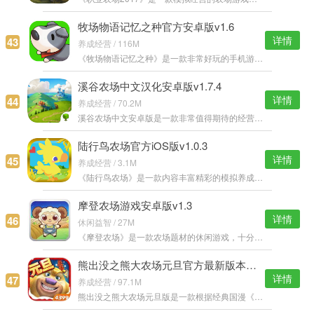
牧场物语记忆之种官方安卓版v1.6
详情
43
养成经营 / 116M
《牧场物语记忆之种》是一款非常好玩的手机游戏，游戏以一种日系漫画风格的方式呈现出来，讲述了两个小孩子的童年时光，在农场的某个角落存在着他们青涩时光的种子，喜欢的玩家赶紧下载吧！ 牧场物语记忆之种安卓版特
溪谷农场中文汉化安卓版v1.7.4
详情
44
养成经营 / 70.2M
溪谷农场中文安卓版是一款非常值得期待的经营类手游，卡通的画面，简单人性化的操作，在这里你能真实的体验农家乐的乐趣，众多活动可以参加，让你的空闲时间不再孤单，快来体验一下吧！ 溪谷农场中文安卓版特色： 1、
陆行鸟农场官方iOS版v1.0.3
详情
45
养成经营 / 3.1M
《陆行鸟农场》是一款内容丰富精彩的模拟养成类游戏。游戏中可以圈养的小动物种类繁多，一开始只能养几种，随着玩家的级数提高，越来越多的动物会，在游戏中玩家可以自己制作农场。 陆行鸟农场IOS版游戏特色： 1.游戏
摩登农场游戏安卓版v1.3
详情
46
休闲益智 / 27M
《摩登农场》是一款农场题材的休闲游戏，十分精致的画面，各种各样的农场动物，丰富的关卡和多样化道具技能，创新的玩法技巧。玩家在玩游戏的同时，还可以体验到45度视角的新奇感觉，赶快下载玩耍吧。 摩登农场游戏特
熊出没之熊大农场元旦官方最新版本下载v1.3.0
详情
47
养成经营 / 97.1M
熊出没之熊大农场元旦版是一款根据经典国漫《熊出没》为原型打造的养成类游戏，游戏想法新奇，灵活化用动漫元素巧妙设计，元旦贺岁版惊喜来袭，超多福利惊喜熊大派送中，等你一起来嗨皮。 熊出没之熊大农场元旦版特色