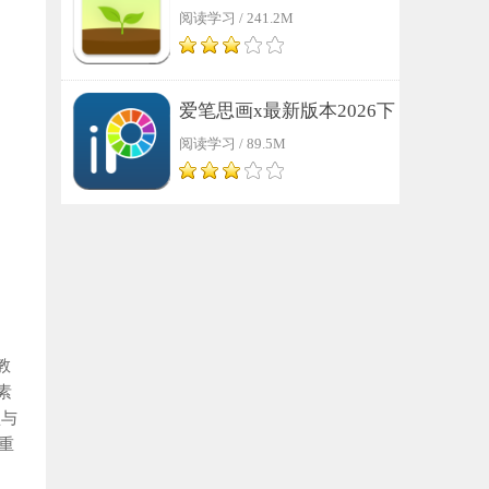
阅读学习 / 241.2M
装（Forest 专注森林）
爱笔思画x最新版本2026下
阅读学习 / 89.5M
载安装
教
素
型与
重