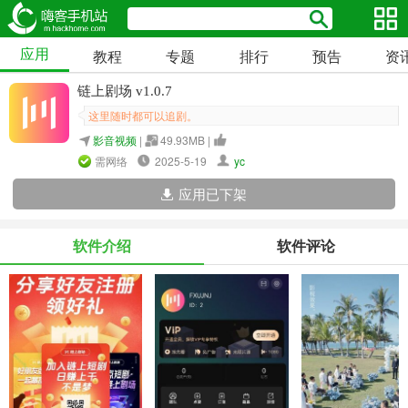
应用
教程
专题
排行
预告
资
链上剧场 v1.0.7
这里随时都可以追剧。
影音视频
|
49.93MB |
需网络
2025-5-19
yc
应用已下架
软件介绍
软件评论