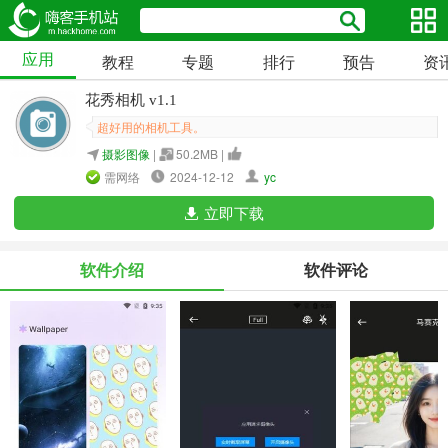
应用
教程
专题
排行
预告
资
花秀相机 v1.1
超好用的相机工具。
摄影图像
|
50.2MB |
需网络
2024-12-12
yc
立即下载
软件介绍
软件评论