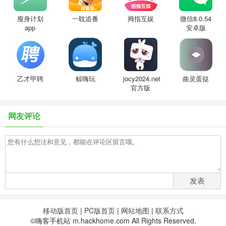
瘦身计划
一耽追番
拇指互娱
微信8.0.54
app
安卓版
乙才甲聘
鲸嗨玩
jocy2024.net
曲灵蛋挞
官方版
网友评论
发表
移动版首页
|
PC版首页
|
网站地图
|
联系方式
©嗨客手机站 m.hackhome.com All Rights Reserved.