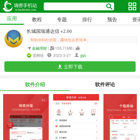
应用
教程
专题
排行
预告
资
长城国瑞通达信 v2.00
帮助你轻松炒股，赚钱也会更简单。
金融理财
|
155.71MB |
需网络
2023-3-27
gyc
立即下载
软件介绍
软件评论