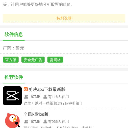
等，让用户能够更好地分析股票的价值。
特别说明
软件信息
厂商：暂无
官方版
安全无广告
需网络
推荐软件
剪映app下载最新版
187MB
有116人在用
这里可以对一些视频进行各种剪辑！
全民k歌ios版
167MB
有966人在用
最好玩的k歌软件，还有社交功能，非常棒。