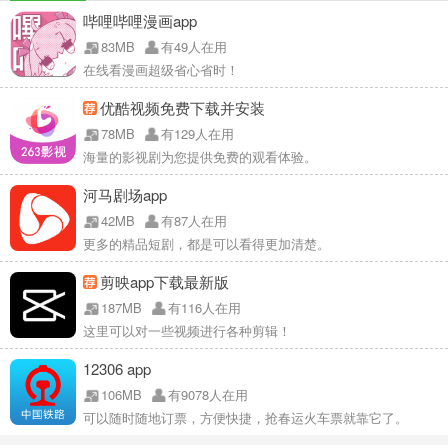
哔哩哔哩漫画app
83MB
有49人在用
在线看漫画超级省心省时！
优酷视频免费下载并安装
78MB
有129人在用
海量的影视剧为您提供免费的观看体验。
河马剧场app
42MB
有87人在用
更多的精品短剧，都是可以看得更加清楚。
剪映app下载最新版
187MB
有116人在用
这里可以对一些视频进行各种剪辑！
12306 app
106MB
有9078人在用
可以随时随地订票，方便快捷，抢春运火车票就靠它了。