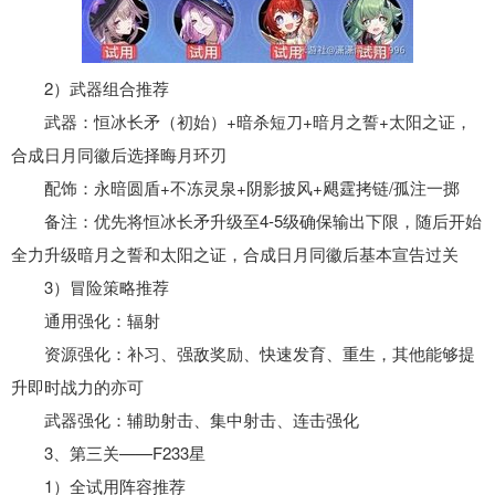
2）武器组合推荐
武器：恒冰长矛（初始）+暗杀短刀+暗月之誓+太阳之证，
合成日月同徽后选择晦月环刃
配饰：永暗圆盾+不冻灵泉+阴影披风+飓霆拷链/孤注一掷
备注：优先将恒冰长矛升级至4-5级确保输出下限，随后开始
全力升级暗月之誓和太阳之证，合成日月同徽后基本宣告过关
3）冒险策略推荐
通用强化：辐射
资源强化：补习、强敌奖励、快速发育、重生，其他能够提
升即时战力的亦可
武器强化：辅助射击、集中射击、连击强化
3、第三关——F233星
1）全试用阵容推荐