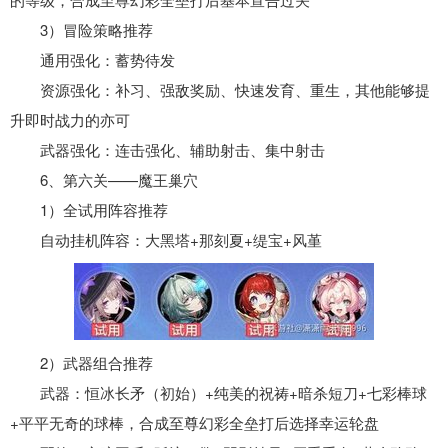
3）冒险策略推荐
通用强化：蓄势待发
资源强化：补习、强敌奖励、快速发育、重生，其他能够提
升即时战力的亦可
武器强化：连击强化、辅助射击、集中射击
6、第六关——魔王巢穴
1）全试用阵容推荐
自动挂机阵容：大黑塔+那刻夏+缇宝+风堇
2）武器组合推荐
武器：恒冰长矛（初始）+纯美的祝祷+暗杀短刀+七彩棒球
+平平无奇的球棒，合成至尊幻彩全垒打后选择幸运轮盘