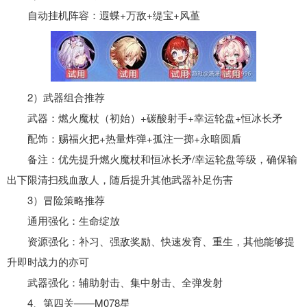
自动挂机阵容：遐蝶+万敌+缇宝+风堇
2）武器组合推荐
武器：燃火魔杖（初始）+碳酸射手+幸运轮盘+恒冰长矛
配饰：赐福火把+热量炸弹+孤注一掷+永暗圆盾
备注：优先提升燃火魔杖和恒冰长矛/幸运轮盘等级，确保输
出下限清扫残血敌人，随后提升其他武器补足伤害
3）冒险策略推荐
通用强化：生命绽放
资源强化：补习、强敌奖励、快速发育、重生，其他能够提
升即时战力的亦可
武器强化：辅助射击、集中射击、全弹发射
4、第四关——M078星