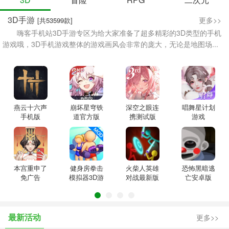
3D手游
更多>>
[共53599款]
嗨客手机站3D手游专区为给大家准备了超多精彩的3D类型的手机
游戏哦，3D手机游戏整体的游戏画风会非常的庞大，无论是地图场...
燕云十六声
崩坏星穹铁
深空之眼连
唱舞星计划
手机版
道官方版
携测试版
游戏
本宫重申了
健身房拳击
火柴人英雄
恐怖黑暗逃
免广告
模拟器3D游
对战最新版
亡安卓版
戏
最新活动
更多>>