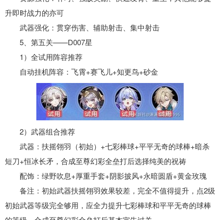
升即时战力的亦可
武器强化：贯穿伤害、辅助射击、集中射击
5、第五关——D007星
1）全试用阵容推荐
自动挂机阵容：飞霄+赛飞儿+知更鸟+砂金
2）武器组合推荐
武器：扶摇翎羽（初始）+七彩棒球+平平无奇的球棒+暗杀
短刀+恒冰长矛，合成至尊幻彩全垒打后选择纯美的祝祷
配饰：绿野吹息+厚重手套+阴影披风+永暗圆盾+黄金玫瑰
备注：初始武器扶摇翎羽效果较差，完全不值得提升，点2级
初始武器等级完全够用，应全力提升七彩棒球和平平无奇的球棒
的等级，合成至尊幻彩全垒打后基本宣告过关