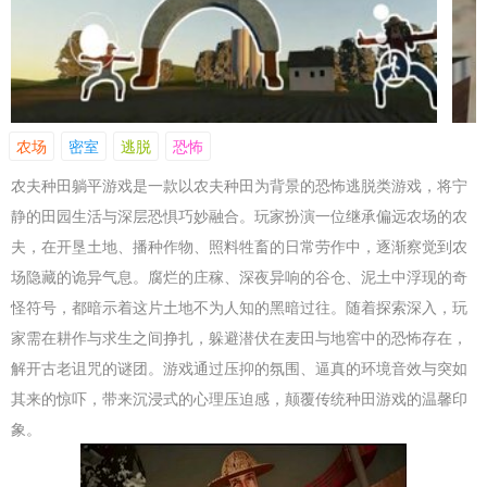
农场
密室
逃脱
恐怖
农夫种田躺平游戏是一款以农夫种田为背景的恐怖逃脱类游戏，将宁
静的田园生活与深层恐惧巧妙融合。玩家扮演一位继承偏远农场的农
夫，在开垦土地、播种作物、照料牲畜的日常劳作中，逐渐察觉到农
场隐藏的诡异气息。腐烂的庄稼、深夜异响的谷仓、泥土中浮现的奇
怪符号，都暗示着这片土地不为人知的黑暗过往。随着探索深入，玩
家需在耕作与求生之间挣扎，躲避潜伏在麦田与地窖中的恐怖存在，
解开古老诅咒的谜团。游戏通过压抑的氛围、逼真的环境音效与突如
其来的惊吓，带来沉浸式的心理压迫感，颠覆传统种田游戏的温馨印
象。