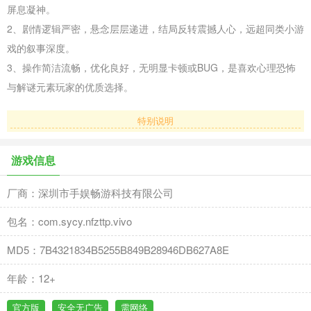
屏息凝神。
2、剧情逻辑严密，悬念层层递进，结局反转震撼人心，远超同类小游
戏的叙事深度。
3、操作简洁流畅，优化良好，无明显卡顿或BUG，是喜欢心理恐怖
与解谜元素玩家的优质选择。
特别说明
游戏信息
厂商：深圳市手娱畅游科技有限公司
包名：com.sycy.nfzttp.vivo
MD5：7B4321834B5255B849B28946DB627A8E
年龄：12+
官方版
安全无广告
需网络