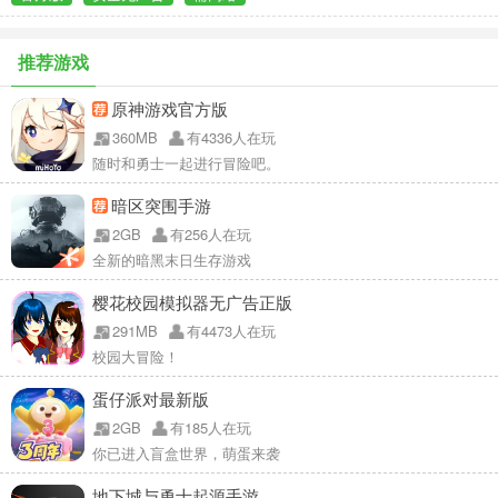
推荐游戏
原神游戏官方版
360MB
有4336人在玩
随时和勇士一起进行冒险吧。
暗区突围手游
2GB
有256人在玩
全新的暗黑末日生存游戏
樱花校园模拟器无广告正版
291MB
有4473人在玩
校园大冒险！
蛋仔派对最新版
2GB
有185人在玩
你已进入盲盒世界，萌蛋来袭
地下城与勇士起源手游