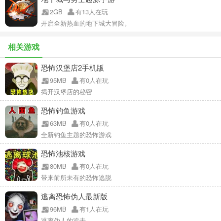
2GB
有13人在玩
开启全新热血的地下城大冒险。
相关游戏
恐怖汉堡店2手机版
95MB
有0人在玩
揭开汉堡店的秘密
恐怖钓鱼游戏
63MB
有0人在玩
全新钓鱼主题的恐怖游戏
恐怖池核游戏
80MB
有0人在玩
带来前所未有的恐怖逃脱
逃离恐怖伪人最新版
96MB
有1人在玩
逃离伪人的追击