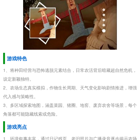
游戏特色
1、将种田经营与恐怖逃脱元素结合，日常农活背后暗藏超自然危机，
设定新颖独特。
2、农场生态真实模拟，作物生长周期、天气变化影响剧情推进，增强
代入感与策略性。
3、多区域探索地图，涵盖菜园、猪圈、地窖、废弃农舍等场景，每个
角落都可能隐藏线索或危险。
游戏亮点
1、环境叙事丰富，通过日记残页、老旧照片与广播录音逐步揭示农场