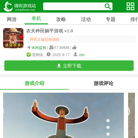
单机
网游
攻略
活动
专题
排
农夫种田躺平游戏 v1.0
种田主题恐怖逃脱
休闲益智
|
57.89MB |
需网络
2025-9-17
zcc
立即下载
游戏介绍
游戏评论