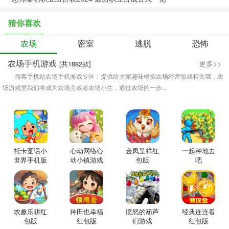
猜你喜欢
农场
密室
逃脱
恐怖
农场手机游戏
更多>>
[共1882款]
嗨客手机站农场手机游戏专区：提供给大家趣味模拟农场经营游戏相关哦，农
场游戏里我们将成为农场主或者农场小生，通过农场的一步...
托卡童话小
心动网络心
金凤呈祥红
一起种地去
世界手机版
动小镇游戏
包版
吧
农趣乐耕红
种田也幸福
愤怒的葫芦
经典连连看
包版
红包版
们游戏
红包版