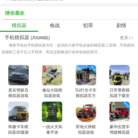
猜你喜欢
模拟器
枪战
犯罪
剧情
手机模拟器
更多>>
[共6268款]
嗨客手机站手机模拟器专区：提供给大家手机必备的模拟器工具哦，手机模拟
器辅助工具不仅上手简单，而且还能够进行各种游戏的双开...
真实驾驶员
修仙大陆模
DJ灯光卡车
日常警察模
模拟器游戏
拟器游戏
模拟器官方
拟器下载安
版
装
终极卡车模
一战火灾风
犁地大师模
豪华吉普车
拟器3D最新
暴手游
拟器游戏
驾驶模拟器
版
中文版