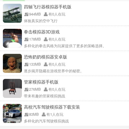
四轴飞行器模拟器手机版
944MB
有0人在玩
体验真实的空中飞行
拳击模拟器3D游戏
178MB
有0人在玩
多样化的拳击风格为玩家提供了更多的策略选择。
恐怖奶奶模拟器安卓版
133MB
有0人在玩
逐步揭开隐藏在游戏世界中的秘密。
管家模拟器手机版
276MB
有0人在玩
带来有趣的管家模拟挑战
高校汽车驾驶模拟器下载安装
83MB
有1人在玩
多样化的汽车驾驶模拟挑战