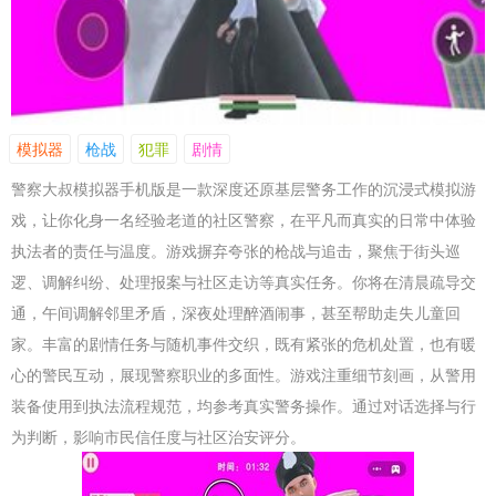
模拟器
枪战
犯罪
剧情
警察大叔模拟器手机版是一款深度还原基层警务工作的沉浸式模拟游
戏，让你化身一名经验老道的社区警察，在平凡而真实的日常中体验
执法者的责任与温度。游戏摒弃夸张的枪战与追击，聚焦于街头巡
逻、调解纠纷、处理报案与社区走访等真实任务。你将在清晨疏导交
通，午间调解邻里矛盾，深夜处理醉酒闹事，甚至帮助走失儿童回
家。丰富的剧情任务与随机事件交织，既有紧张的危机处置，也有暖
心的警民互动，展现警察职业的多面性。游戏注重细节刻画，从警用
装备使用到执法流程规范，均参考真实警务操作。通过对话选择与行
为判断，影响市民信任度与社区治安评分。