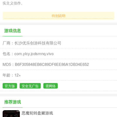
实主义佳作。
特别说明
游戏信息
厂商：长沙优乐创游科技有限公司
包名：com.ylcy.jcdsmnq.vivo
MD5：B6F305848EB6C89DF6EE86A1DB34E652
年龄：12+
官方版
安全无广告
需网络
推荐游戏
恶魔轮转盘赌游戏