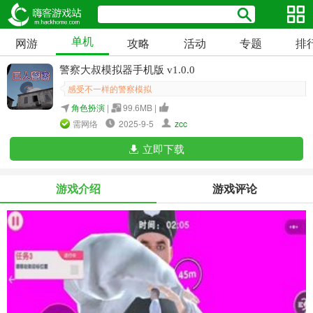
单机
网游
攻略
活动
专题
排
警察大叔模拟器手机版 v1.0.0
感受不一样的警察模拟
角色扮演
|
99.6MB |
需网络
2025-9-5
zcc
立即下载
游戏介绍
游戏评论