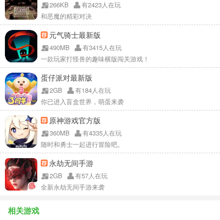
266KB
有2423人在玩
和恶魔的精彩对决
元气骑士最新版
490MB
有3415人在玩
一款玩家打怪兽的趣味横版闯关游戏！
蛋仔派对最新版
2GB
有184人在玩
你已进入盲盒世界，萌蛋来袭
原神游戏官方版
360MB
有4335人在玩
随时和勇士一起进行冒险吧。
永劫无间手游
2GB
有57人在玩
全新永劫无间手游来袭
相关游戏