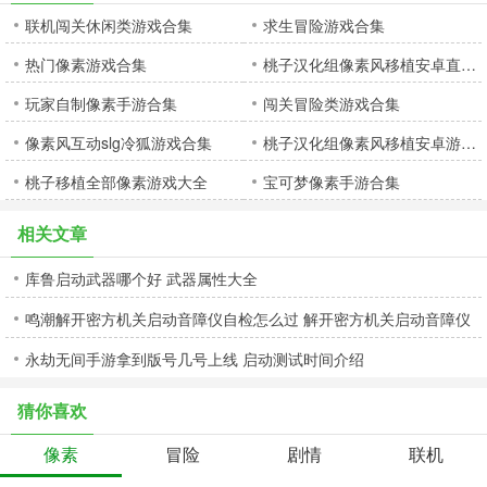
联机闯关休闲类游戏合集
求生冒险游戏合集
热门像素游戏合集
桃子汉化组像素风移植安卓直装大全
玩家自制像素手游合集
闯关冒险类游戏合集
像素风互动slg冷狐游戏合集
桃子汉化组像素风移植安卓游戏合集
桃子移植全部像素游戏大全
宝可梦像素手游合集
相关文章
库鲁启动武器哪个好 武器属性大全
鸣潮解开密方机关启动音障仪自检怎么过 解开密方机关启动音障仪
永劫无间手游拿到版号几号上线 启动测试时间介绍
自检通关攻略
猜你喜欢
像素
冒险
剧情
联机