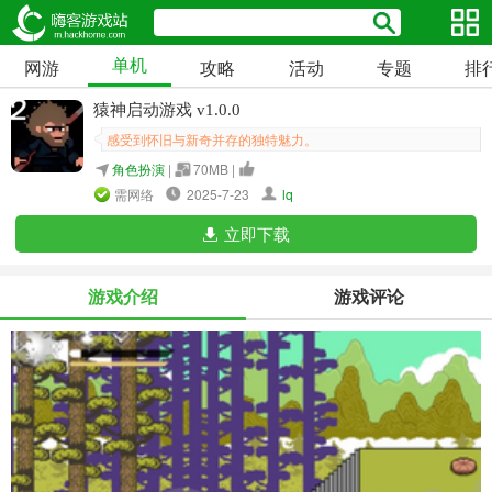
单机
网游
攻略
活动
专题
排
猿神启动游戏 v1.0.0
感受到怀旧与新奇并存的独特魅力。
角色扮演
|
70MB |
需网络
2025-7-23
lq
立即下载
游戏介绍
游戏评论