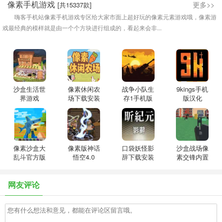
像素手机游戏
更多>>
[共15337款]
嗨客手机站像素手机游戏专区给大家市面上超好玩的像素元素游戏哦，像素游
戏最经典的模样就是由一个个方块进行组成的，看起来会非...
沙盒生活世
像素休闲农
战争小队生
9kings手机
界游戏
场下载安装
存1手机版
版汉化
像素沙盒大
像素版神话
口袋妖怪影
沙盒战场像
乱斗官方版
悟空4.0
辞下载安装
素交锋内置
手机版
菜单版
网友评论