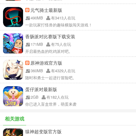
元气骑士最新版
490MB
有3413人在玩
一款玩家打怪兽的趣味横版闯关游戏！
香肠派对比赛版下载安装
171MB
有75人在玩
开启最热血的吃鸡派对吧。
原神游戏官方版
360MB
有4329人在玩
随时和勇士一起进行冒险吧。
蛋仔派对最新版
2GB
有182人在玩
你已进入盲盒世界，萌蛋来袭
相关游戏
猿神超变版官方版