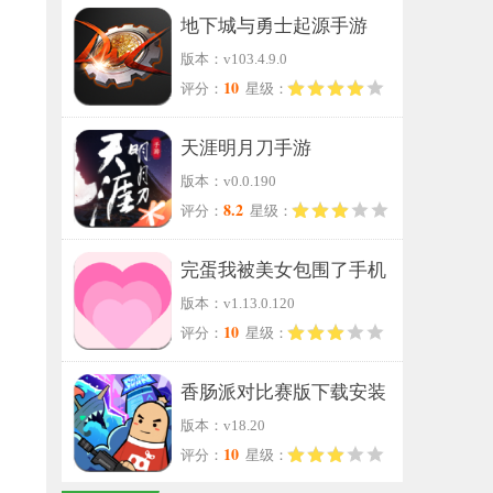
地下城与勇士起源手游
版本：v103.4.9.0
10
评分：
星级：
天涯明月刀手游
版本：v0.0.190
8.2
评分：
星级：
完蛋我被美女包围了手机
版本：v1.13.0.120
版
10
评分：
星级：
香肠派对比赛版下载安装
版本：v18.20
10
评分：
星级：