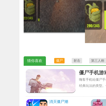
猜你喜欢
僵尸
射击
第三人称
僵尸手机游
嗨客手机站僵尸手
经典玩法的类型。
消灭僵尸潮