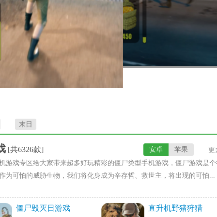
末日
戏
[共6326款]
安卓
苹果
更
机游戏专区给大家带来超多好玩精彩的僵尸类型手机游戏，僵尸游戏是个
作为可怕的威胁生物，我们将化身成为辛存哲、救世主，将出现的可怕...
僵尸毁灭日游戏
直升机野猪狩猎