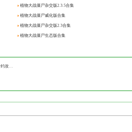
植物大战僵尸杂交版2.3.5合集
植物大战僵尸威化版合集
植物大战僵尸杂交版2.3合集
植物大战僵尸生态版合集
绝区零仲夏游梦绮谭全攻略 环岛射击|热焰冲浪|远海极钓攻略合集