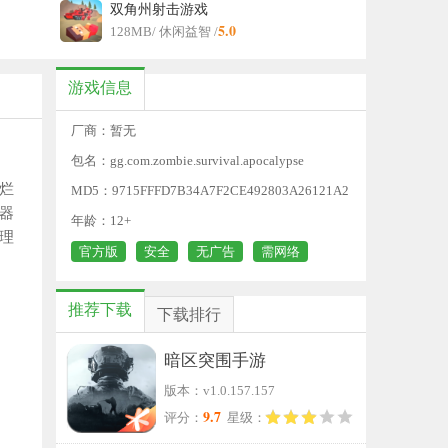
双角州射击游戏
5.0
128MB
/ 休闲益智 /
游戏信息
厂商：暂无
包名：gg.com.zombie.survival.apocalypse
烂
MD5：9715FFFD7B34A7F2CE492803A26121A2
器
年龄：12+
理
官方版
安全
无广告
需网络
推荐下载
下载排行
暗区突围手游
版本：v1.0.157.157
9.7
评分：
星级：